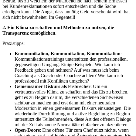
Betrag, bis zu welchem der Mitarbeitende nach seinem Ermessen
bei Kundenreklamationen sofort entscheiden und die Sache
erledigen kann. Die Angst, dass unnötig Geld verschenkt wird, hat
sich nicht bewahrheitet. Im Gegenteil!
2. Ein Klima zu schaffen und Methoden zu nutzen, die
Transparenz ermöglichen.
Praxistipps:
Kommunikation, Kommunikation,
Kommunikation
:
Kommunikationstrainings unterstützen
den professionellen,
gegenseitigen
Umgang. Einige Beispiele: Wie
kann ich
Feedback geben und nehmen? Auf was muss ich beim
Coaching als Coach oder Coachee achten? Wie kann ich
professionell mit Konflikten umgehen?
Gemeinsamer Diskurs als Eisbrecher
: Um ein
vertrauensvolles Klima zu schaffen und das Eis zu brechen,
geht es zu Beginn darum, die verschiedenen Sichtweisen
sichtbar zu machen und erst dann mit einer neutralen
Moderation in einen gemeinsamen Diskurs einzusteigen. Die
wiederholte Durchführung und aktive Begleitung zu Beginn
unterstützt die Teilnehmenden, diese Art des offenen Dialogs
mit der Zeit als «neue Normalität» einfacher zu akzeptieren.
Open-Doors
: Eine offene Tür zum Chef nützt nichts, wenn
sich keiner traut, auf Fehler und Ärgernisse hinzuweisen. Ein