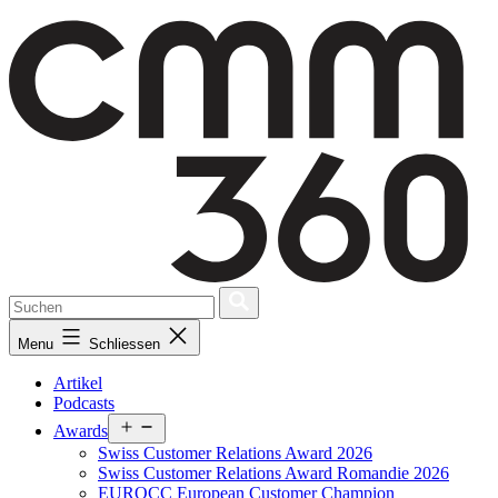
Skip
to
content
Menu
Schliessen
Artikel
Podcasts
Open
Awards
menu
Swiss Customer Relations Award 2026
Swiss Customer Relations Award Romandie 2026
EUROCC European Customer Champion