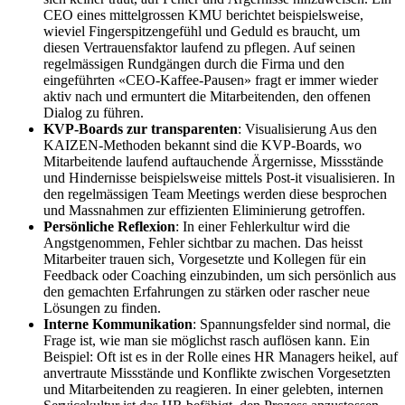
CEO eines mittelgrossen KMU berichtet beispielsweise,
wieviel Fingerspitzengefühl und Geduld es braucht, um
diesen Vertrauensfaktor laufend zu pflegen. Auf seinen
regelmässigen Rundgängen durch die Firma und den
eingeführten «CEO-Kaffee-Pausen» fragt er immer wieder
aktiv nach und ermuntert die Mitarbeitenden, den offenen
Dialog zu führen.
KVP-Boards zur transparenten
: Visualisierung Aus den
KAIZEN-Methoden bekannt sind die KVP-Boards, wo
Mitarbeitende laufend auftauchende Ärgernisse, Missstände
und Hindernisse beispielsweise mittels Post-it visualisieren. In
den regelmässigen Team Meetings werden diese besprochen
und Massnahmen zur effizienten Eliminierung getroffen.
Persönliche Reflexion
: In einer Fehlerkultur wird die
Angstgenommen, Fehler sichtbar zu machen. Das heisst
Mitarbeiter trauen sich, Vorgesetzte und Kollegen für ein
Feedback oder Coaching einzubinden, um sich persönlich aus
den gemachten Erfahrungen zu stärken oder rascher neue
Lösungen zu finden.
Interne Kommunikation
: Spannungsfelder sind normal, die
Frage ist, wie man sie möglichst rasch auflösen kann. Ein
Beispiel: Oft ist es in der Rolle eines HR Managers heikel, auf
anvertraute Missstände und Konflikte zwischen Vorgesetzten
und Mitarbeitenden zu reagieren. In einer gelebten, internen