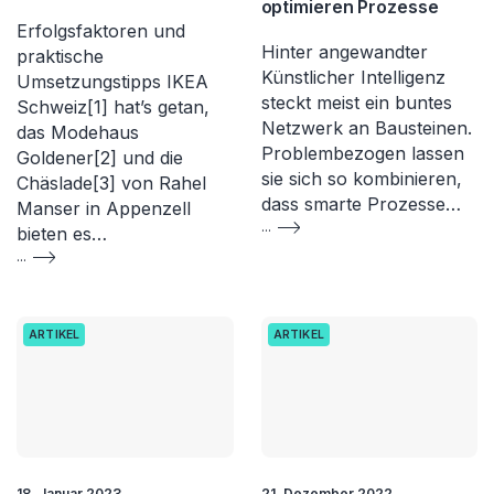
optimieren Prozesse
Erfolgsfaktoren und
Hinter angewandter
praktische
Künstlicher Intelligenz
Umsetzungstipps IKEA
steckt meist ein buntes
Schweiz[1] hat’s getan,
Netzwerk an Bausteinen.
das Modehaus
Problembezogen lassen
Goldener[2] und die
sie sich so kombinieren,
Chäslade[3] von Rahel
dass smarte Prozesse…
Manser in Appenzell
...
bieten es…
...
ARTIKEL
ARTIKEL
18. Januar 2023
21. Dezember 2022