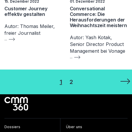
15. Dezember 2022
01. Dezember 2022
Customer Journey
Conversational
effektiv gestalten
Commerce: Die
Herausforderungen der
Weihnachtszeit meistern
Autor: Thomas Meiler,
freier Journalist
Autor: Yash Kotak,
...
Senior Director Product
Management bei Vonage
...
Seitennummerierung
1
2
der
Beiträge
Dossiers
Über uns