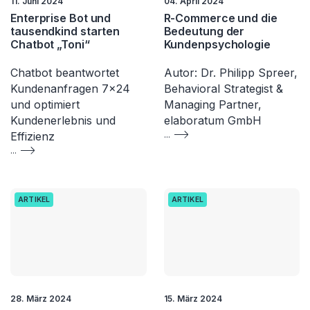
11. Juni 2024
04. April 2024
Enterprise Bot und
R-Commerce und die
tausendkind starten
Bedeutung der
Chatbot „Toni“
Kundenpsychologie
Chatbot beantwortet
Autor: Dr. Philipp Spreer,
Kundenanfragen 7×24
Behavioral Strategist &
und optimiert
Managing Partner,
Kundenerlebnis und
elaboratum GmbH
Effizienz
...
...
ARTIKEL
ARTIKEL
28. März 2024
15. März 2024