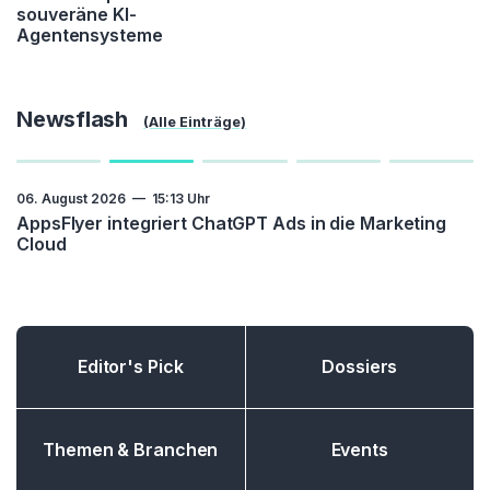
souveräne KI-
Agentensysteme
Newsflash
(Alle Einträge)
07. August 2026 — 07:56 Uhr
06. August 2026 — 15:13 Uhr
06. August 2026 — 10:15 Uhr
06. August 2026 — 08:38 Uhr
05. August 2026 — 11:12 Uhr
AppsFlyer integriert ChatGPT Ads in die Marketing
Cloud
Editor's Pick
Dossiers
Themen & Branchen
Events