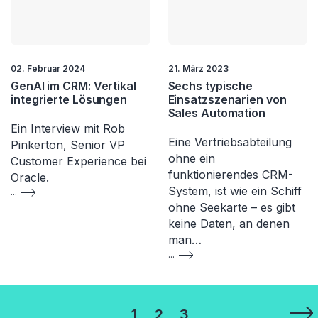
02. Februar 2024
21. März 2023
GenAI im CRM: Vertikal
Sechs typische
integrierte Lösungen
Einsatzszenarien von
Sales Automation
Ein Interview mit Rob
Eine Vertriebsabteilung
Pinkerton, Senior VP
ohne ein
Customer Experience bei
funktionierendes CRM-
Oracle.
System, ist wie ein Schiff
...
ohne Seekarte – es gibt
keine Daten, an denen
man…
...
Seitennummerierung
1
2
3