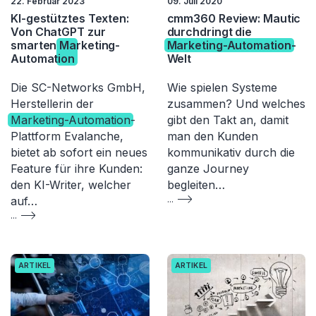
22. Februar 2023
09. Juli 2020
KI-gestütztes Texten:
cmm360 Review: Mautic
Von ChatGPT zur
durchdringt die
smarten
Marketing-
Marketing-Automation
-
Automation
Welt
Die SC-Networks GmbH,
Wie spielen Systeme
Herstellerin der
zusammen? Und welches
Marketing-Automation
-
gibt den Takt an, damit
Plattform Evalanche,
man den Kunden
bietet ab sofort ein neues
kommunikativ durch die
Feature für ihre Kunden:
ganze Journey
den KI-Writer, welcher
begleiten…
auf…
...
...
ARTIKEL
ARTIKEL