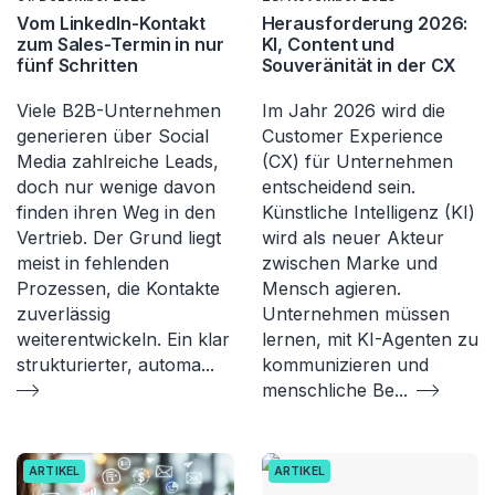
Vom LinkedIn-Kontakt
Herausforderung 2026:
zum Sales-Termin in nur
KI, Content und
fünf Schritten
Souveränität in der CX
Viele B2B-Unternehmen
Im Jahr 2026 wird die
generieren über Social
Customer Experience
Media zahlreiche Leads,
(CX) für Unternehmen
doch nur wenige davon
entscheidend sein.
finden ihren Weg in den
Künstliche Intelligenz (KI)
Vertrieb. Der Grund liegt
wird als neuer Akteur
meist in fehlenden
zwischen Marke und
Prozessen, die Kontakte
Mensch agieren.
zuverlässig
Unternehmen müssen
weiterentwickeln. Ein klar
lernen, mit KI-Agenten zu
strukturierter, automa
...
kommunizieren und
menschliche Be
...
ARTIKEL
ARTIKEL