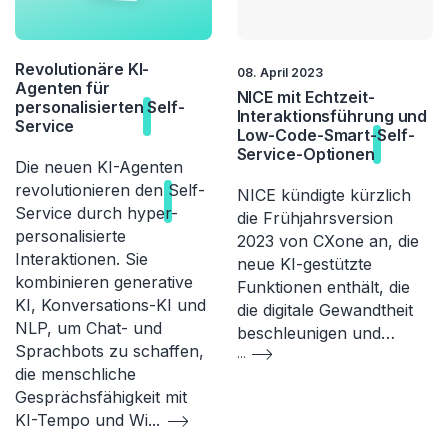
Revolutionäre KI-
08. April 2023
Agenten für
NICE mit Echtzeit-
personalisierten
Self-
Interaktionsführung und
Service
Low-Code-Smart-
Self-
Service
-Optionen
Die neuen KI-Agenten
revolutionieren den
Self-
NICE kündigte kürzlich
Service
durch hyper-
die Frühjahrsversion
personalisierte
2023 von CXone an, die
Interaktionen. Sie
neue KI-gestützte
kombinieren generative
Funktionen enthält, die
KI, Konversations-KI und
die digitale Gewandtheit
NLP, um Chat- und
beschleunigen und…
Sprachbots zu schaffen,
...
die menschliche
Gesprächsfähigkeit mit
KI-Tempo und Wi
...