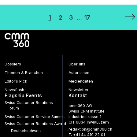
Seitennummerierung
1
2
3
…
17
der
Beiträge
Dossiers
Über uns
Themen & Branchen
Autor:innen
Editor’s Pick
Mediendaten
Newsflash
Newsletter
Flagship Events
Kontakt
Swiss Customer Relations
cmm360 AG
Forum
Swiss CRM Institute
Swiss Customer Service Summit
Industriestrasse 1
CH–6034 Inwil/Luzern
Swiss Customer Relations Award
redaktion@cmm360.ch
Deutschschweiz
T: +41 44 419 22 01