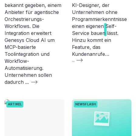
bekannt gegeben, einem
KI-Designer, der
Anbieter für agentische
Unternehmen ohne
Orchestrierungs-
Programmierkenntnisse
Workflows. Die
einen eigenen
Self-
Integration erweitert
Service
bauen lässt.
Genesys Cloud AI um
Hinzu kommt ein
MCP-basierte
Feature, das
Toolintegration und
Kundenanrufe…
Workflow-
...
Automatisierung.
Unternehmen sollen
dadurch
...
ARTIKEL
NEWSFLASH