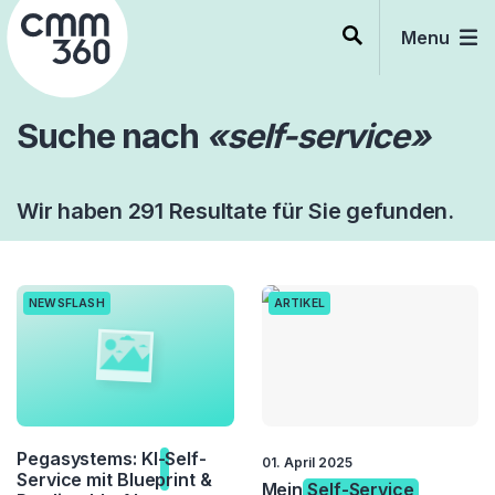
Skip
to
Menu
content
Suche nach
«self-service»
Wir haben 291 Resultate für Sie gefunden.
NEWSFLASH
ARTIKEL
Pegasystems: KI-
Self-
01. April 2025
Service
mit Blueprint &
Mein
Self-Service