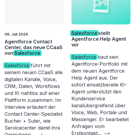
Salesforce
stellt
06. Juli 2026
Agentforce Help Agent
Agentforce Contact
vor
Center, das neue CCaaS
von
Salesforce
Salesforce
baut sein
Agentforce-Portfolio mit
Salesforce
führt mit
dem neuen Agentforce
seinem neuen CCaaS alle
Help Agent aus. Der
digitalen Kanäle, Voice,
sofort einsatzbereite KI-
CRM, Daten, Workflows
Agent unterstützt den
und KI nahtlos auf einer
Kundenservice
Plattform zusammen. Im
kanalübergreifend über
Interview erläutert der
Voice, Web, Portale und
Contact Center-Spezialist
Messenger. Er bearbeitet
Bucher + Suter, wie
Anfragen vom
Servicecenter damit ihre
Erstkontakt
...
Omnichann
...