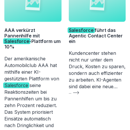
AAA verkürzt
Salesforce
führt das
Pannenhilfe mit
Agentic Contact Center
Salesforce
-Plattform um
ein
10%
Kundencenter stehen
Der amerikanische
nicht nur unter dem
Automobilclub AAA hat
Druck, Kosten zu sparen,
mithilfe einer KI-
sondern auch effizienter
gestützten Plattform von
zu arbeiten. KI-Agenten
Salesforce
seine
sind dabei eine neue…
Reaktionszeiten bei
...
Pannenhilfen um bis zu
zehn Prozent reduziert.
Das System priorisiert
Einsätze automatisch
nach Dringlichkeit und