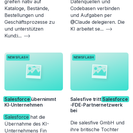
greifen nativ auf
Datenquellen und
Kataloge, Bestände,
Codebasen verbinden
Bestellungen und
und Aufgaben per
Geschäftsprozesse zu
@Claude delegieren. Die
und unterstützen
KI arbeitet se
...
Kund:i
...
NEWSFLASH
NEWSFLASH
Salesforce
übernimmt
Salesfive tritt
Salesforce
KI-Unternehmen
-FDE-Partnernetzwerk
bei
Salesforce
hat die
Die salesfive GmbH und
Übernahme des KI-
ihre britische Tochter
Unternehmens Fin