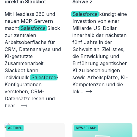
direkt in Slackbot
Schweiz
Mit Headless 360 und
Salesforce
kündigt eine
neuen MCP-Servern
Investition von einer
macht
Salesforce
Slack
Milliarde US-Dollar
zur zentralen
innerhalb der nächsten
Arbeitsoberfläche für
fünf Jahre in der
CRM, Datenanalyse und
Schweiz an. Ziel ist es,
KI-gestützte
die Entwicklung und
Zusammenarbeit.
Einführung agentischer
Slackbot kann
KI zu beschleunigen
individuelle
Salesforce
-
sowie Arbeitsplätze, KI-
Konfigurationen
Kompetenzen und die
verstehen, CRM-
lok
...
Datensätze lesen und
bear
...
ARTIKEL
NEWSFLASH