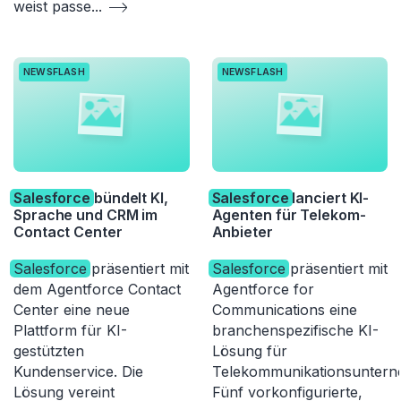
weist passe
...
NEWSFLASH
NEWSFLASH
Salesforce
bündelt KI,
Salesforce
lanciert KI-
Sprache und CRM im
Agenten für Telekom-
Contact Center
Anbieter
Salesforce
präsentiert mit
Salesforce
präsentiert mit
dem Agentforce Contact
Agentforce for
Center eine neue
Communications eine
Plattform für KI-
branchenspezifische KI-
gestützten
Lösung für
Kundenservice. Die
Telekommunikationsuntern
Lösung vereint
Fünf vorkonfigurierte,