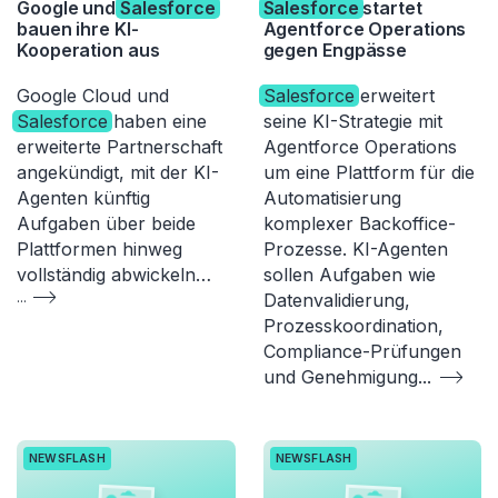
Google und
Salesforce
Salesforce
startet
bauen ihre KI-
Agentforce Operations
Kooperation aus
gegen Engpässe
Google Cloud und
Salesforce
erweitert
Salesforce
haben eine
seine KI-Strategie mit
erweiterte Partnerschaft
Agentforce Operations
angekündigt, mit der KI-
um eine Plattform für die
Agenten künftig
Automatisierung
Aufgaben über beide
komplexer Backoffice-
Plattformen hinweg
Prozesse. KI-Agenten
vollständig abwickeln…
sollen Aufgaben wie
...
Datenvalidierung,
Prozesskoordination,
Compliance-Prüfungen
und Genehmigung
...
NEWSFLASH
NEWSFLASH