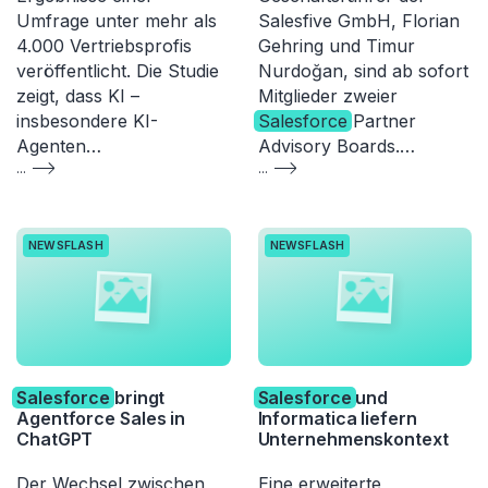
Umfrage unter mehr als
Salesfive GmbH, Florian
4.000 Vertriebsprofis
Gehring und Timur
veröffentlicht. Die Studie
Nurdoğan, sind ab sofort
zeigt, dass KI –
Mitglieder zweier
insbesondere KI-
Salesforce
Partner
Agenten…
Advisory Boards.…
...
...
NEWSFLASH
NEWSFLASH
Salesforce
bringt
Salesforce
und
Agentforce Sales in
Informatica liefern
ChatGPT
Unternehmenskontext
Der Wechsel zwischen
Eine erweiterte