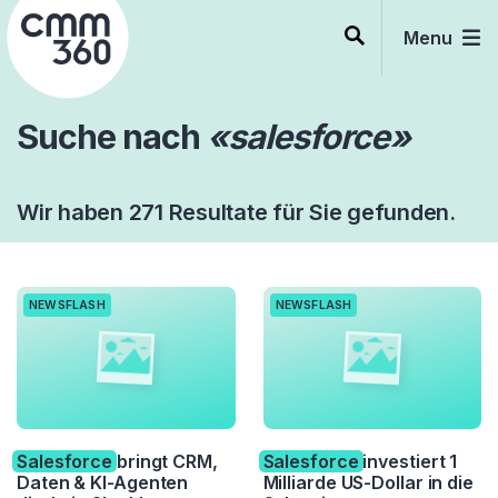
Skip
to
Menu
content
Suche nach
«salesforce»
Wir haben 271 Resultate für Sie gefunden.
NEWSFLASH
NEWSFLASH
Salesforce
bringt CRM,
Salesforce
investiert 1
Daten & KI-Agenten
Milliarde US-Dollar in die