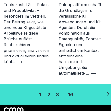
Tools kostet Zeit, Fokus
Datenplattform schafft
und Produktivität –
die Grundlagen für
besonders im Vertrieb.
verlässliche KI-
Der Beitrag zeigt, wie
Anwendungen und KI-
eine neue KI-gestützte
Agenten. Durch die
Arbeitsweise diese
Kombination aus
Brüche auflöst.
Datenqualität, Echtzeit-
Recherchieren,
Signalen und
priorisieren, analysieren
einheitlichem Kontext
und aktualisieren finden
entsteht eine
künf
...
harmonisierte
Umgebung, die
automatisierte
...
Seitennummerierung
1
2
3
…
16
der
Beiträge