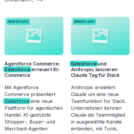
NEWSFLASH
NEWSFLASH
Agentforce Commerce:
Salesforce
und
Salesforce
erneuert KI-
Anthropic lancieren
Commerce
Claude Tag für Slack
Mit Agentforce
Anthropic erweitert
Commerce präsentiert
Claude um eine neue
Salesforce
eine neue
Teamfunktion für Slack.
Plattform für agentischen
Unternehmen können
Handel. KI-gestützte
Claude als Teammitglied
Shopper-, Buyer- und
in ausgewählte Kanäle
Merchant-Agenten
einbinden, mit Tools,