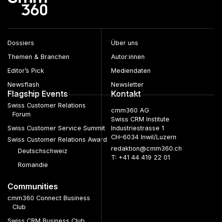
Dossiers
Über uns
Themen & Branchen
Autor:innen
Editor’s Pick
Mediendaten
Newsflash
Newsletter
Flagship Events
Kontakt
Swiss Customer Relations
cmm360 AG
Forum
Swiss CRM Institute
Swiss Customer Service Summit
Industriestrasse 1
CH–6034 Inwil/Luzern
Swiss Customer Relations Award
redaktion@cmm360.ch
Deutschschweiz
T: +41 44 419 22 01
Romandie
Communities
cmm360 Connect Business
Club
Swiss CRM Business Club