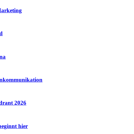
Marketing
nd
ina
tenkommunikation
drant 2026
beginnt hier