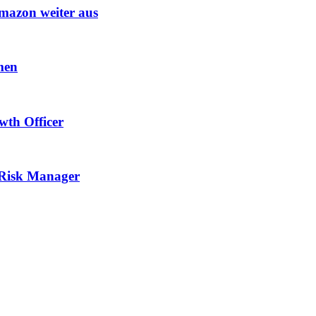
mazon weiter aus
men
th Officer
 Risk Manager