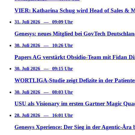
VIER: Katharina Schug wird Head of Sales & 
31. Juli 2026
—
09:09 Uhr
Genesys: neues Mitglied bei GovTech Deutschla
30. Juli 2026
—
10:26 Uhr
Papers AG verstärkt Obsidio-Team mit Fidan D
30. Juli 2026
—
09:15 Uhr
WORTLIGA-Studie zeigt Defizite in der Patien
30. Juli 2026
—
08:03 Uhr
USU als Visionary im ersten Gartner Magic Qua
28. Juli 2026
—
16:01 Uhr
Genesys Xperience: Der Sieg in der Agentic-Ära 