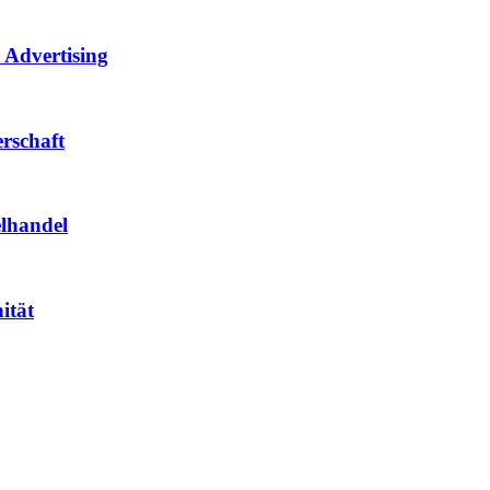
 Advertising
rschaft
elhandel
ität