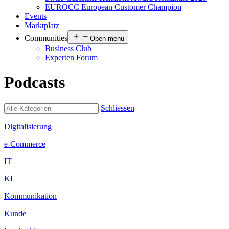
EUROCC European Customer Champion
Events
Marktplatz
Communities
Open menu
Business Club
Experten Forum
Podcasts
Schliessen
Digitalisierung
e-Commerce
IT
KI
Kommunikation
Kunde