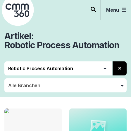
Skip
to
Menu
content
Artikel
Robotic Process Automation
Robotics
Cobots
Robotic Process
Automation