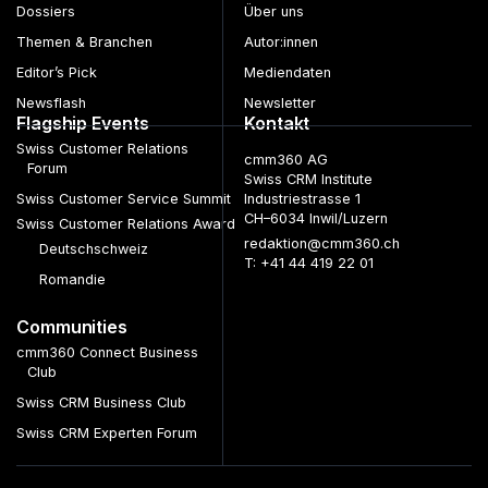
Dossiers
Über uns
Themen & Branchen
Autor:innen
Editor’s Pick
Mediendaten
Newsflash
Newsletter
Flagship Events
Kontakt
Swiss Customer Relations
cmm360 AG
Forum
Swiss CRM Institute
Swiss Customer Service Summit
Industriestrasse 1
CH–6034 Inwil/Luzern
Swiss Customer Relations Award
redaktion@cmm360.ch
Deutschschweiz
T: +41 44 419 22 01
Romandie
Communities
cmm360 Connect Business
Club
Swiss CRM Business Club
Swiss CRM Experten Forum