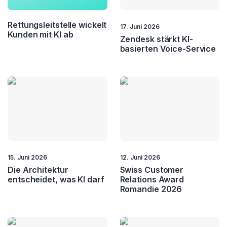
Customer Relatons
Customer Retention
Rettungsleitstelle wickelt
17. Juni 2026
Kunden mit KI ab
Zendesk stärkt KI-
Customer Service
Customer Value
basierten Voice-Service
CX
Fernwartung
Field Service
Kundenbindung
Kundendialog
Loyality
NPS
Self Service
15. Juni 2026
12. Juni 2026
Service Automation
Service Excellence
Die Architektur
Swiss Customer
entscheidet, was KI darf
Relations Award
Romandie 2026
Touchpoint
Management