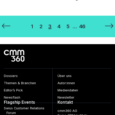
Seitennummerierung
1
2
3
4
5
…
46
der
Beiträge
Dossiers
Über uns
Themen & Branchen
Autor:innen
Editor’s Pick
Mediendaten
Newsflash
Newsletter
Flagship Events
Kontakt
Swiss Customer Relations
cmm360 AG
Forum