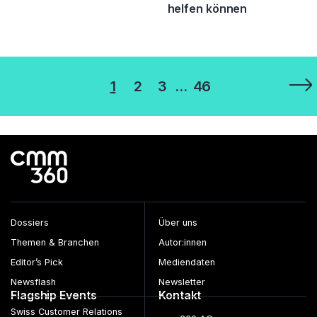
helfen können
Seitennummerierung
1
2
3
…
46
der
Beiträge
Dossiers
Über uns
Themen & Branchen
Autor:innen
Editor’s Pick
Mediendaten
Newsflash
Newsletter
Flagship Events
Kontakt
Swiss Customer Relations