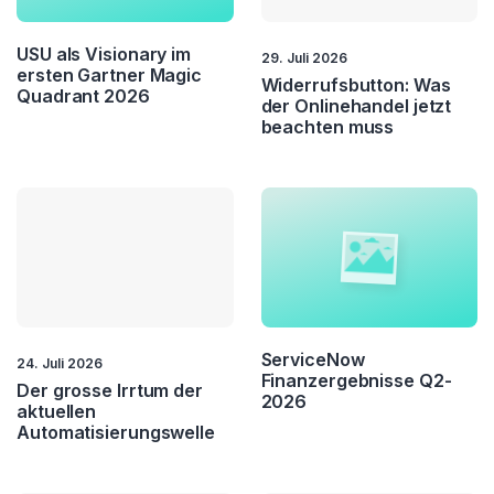
Customer Relatons
Customer Retention
USU als Visionary im
29. Juli 2026
ersten Gartner Magic
Widerrufsbutton: Was
Quadrant 2026
Customer Service
Customer Value
der Onlinehandel jetzt
beachten muss
CX
Fernwartung
Field Service
Kundenbindung
Kundendialog
Loyality
NPS
Self Service
ServiceNow
Service Automation
Service Excellence
24. Juli 2026
Finanzergebnisse Q2-
Der grosse Irrtum der
2026
aktuellen
Touchpoint
Automatisierungswelle
Management