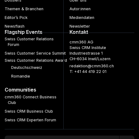
Dossiers
Über uns
Themen & Branchen
Autor:innen
Editor’s Pick
Mediendaten
Newsflash
Newsletter
Flagship Events
Kontakt
Swiss Customer Relations
cmm360 AG
Forum
Swiss CRM Institute
Swiss Customer Service Summit
Industriestrasse 1
CH–6034 Inwil/Luzern
Swiss Customer Relations Award
redaktion@cmm360.ch
Deutschschweiz
T: +41 44 419 22 01
Romandie
Communities
cmm360 Connect Business
Club
Swiss CRM Business Club
Swiss CRM Experten Forum