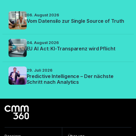
06. August 2026
Vom Datensilo zur Single Source of Truth
04. August 2026
EU AI Act: KI-Transparenz wird Pflicht
29. Juli 2026
Predictive Intelligence – Der nächste
Schritt nach Analytics