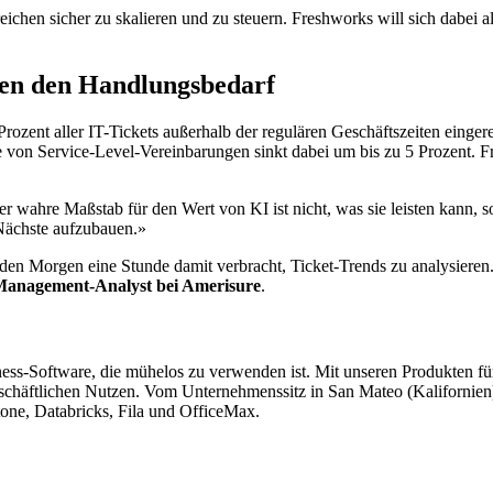
ichen sicher zu skalieren und zu steuern. Freshworks will sich dabei als
hen den Handlungsbedarf
Prozent aller IT-Tickets außerhalb der regulären Geschäftszeiten eing
te von Service-Level-Vereinbarungen sinkt dabei um bis zu 5 Prozent. 
Der wahre Maßstab für den Wert von KI ist nicht, was sie leisten kann, s
 Nächste aufzubauen.»
den Morgen eine Stunde damit verbracht, Ticket-Trends zu analysieren.
Management-Analyst bei Amerisure
.
ness-Software, die mühelos zu verwenden ist. Mit unseren Produkten fü
eschäftlichen Nutzen. Vom Unternehmenssitz in San Mateo (Kalifornien)
one, Databricks, Fila und OfficeMax.