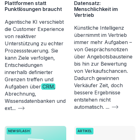
Plattformen statt
Datensatz:
Punktlösungen braucht
Menschlichkeit im
Vertrieb
Agentische KI verschiebt
Künstliche Intelligenz
die Customer Experience
übernimmt im Vertrieb
von reaktiver
immer mehr Aufgaben –
Unterstützung zu echter
von Gesprächsnotizen
Prozesssteuerung. Sie
über Angebotsbausteine
kann Ziele verfolgen,
bis hin zur Bewertung
Entscheidungen
von Verkaufschancen.
innerhalb definierter
Dadurch gewinnen
Grenzen treffen und
Verkäufer Zeit, doch
Aufgaben über
CRM
,
bessere Ergebnisse
Abrechnung,
entstehen nicht
Wissensdatenbanken und
automatisch.
...
ext
...
NEWSFLASH
ARTIKEL