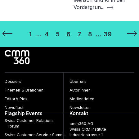
Mensch und KI in den
Vordergrun
...
Seitennummerierung
1
…
4
5
6
7
8
…
39
der
Beiträge
Dossiers
Über uns
Themen & Branchen
Autor:innen
Editor’s Pick
Mediendaten
Newsflash
Newsletter
Flagship Events
Kontakt
Swiss Customer Relations
cmm360 AG
Forum
Swiss CRM Institute
Swiss Customer Service Summit
Industriestrasse 1