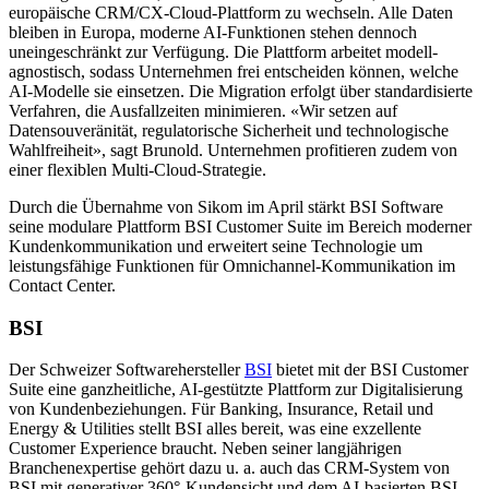
europäische CRM/CX-Cloud-Plattform zu wechseln. Alle Daten
bleiben in Europa, moderne AI-Funktionen stehen dennoch
uneingeschränkt zur Verfügung. Die Plattform arbeitet modell-
agnostisch, sodass Unternehmen frei entscheiden können, welche
AI-Modelle sie einsetzen. Die Migration erfolgt über standardisierte
Verfahren, die Ausfallzeiten minimieren. «Wir setzen auf
Datensouveränität, regulatorische Sicherheit und technologische
Wahlfreiheit», sagt Brunold. Unternehmen profitieren zudem von
einer flexiblen Multi-Cloud-Strategie.
Durch die Übernahme von Sikom im April stärkt BSI Software
seine modulare Plattform BSI Customer Suite im Bereich moderner
Kundenkommunikation und erweitert seine Technologie um
leistungsfähige Funktionen für Omnichannel-Kommunikation im
Contact Center.
BSI
Der Schweizer Softwarehersteller
BSI
bietet mit der BSI Customer
Suite eine ganzheitliche, AI-gestützte Plattform zur Digitalisierung
von Kundenbeziehungen. Für Banking, Insurance, Retail und
Energy & Utilities stellt BSI alles bereit, was eine exzellente
Customer Experience braucht. Neben seiner langjährigen
Branchenexpertise gehört dazu u. a. auch das CRM-System von
BSI mit generativer 360°-Kundensicht und dem AI-basierten BSI