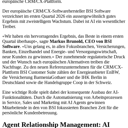
europäische CRM/CX-Plattform.
Der europäische CRM/CX-Softwarehersteller BSI Software
verzeichnet im ersten Quartal 2026 ein aussergewöhnlich gutes
Ergebnis mit zweistelligem Wachstum. Dabei ist AI ein wesentlicher
Treiber.
«Wir haben ein hervorragendes Ergebnis, das Beste in einem ersten
Quartal überhaupt», sagte
Markus Brunold, CEO von BSI
Software
. «Uns gelang es, in allen Fokusbranchen, Versicherungen,
Banken, Einzelhandel und Energie- und Versorgungswirtschaft,
neue Kunden zu gewinnen.» Der zunehmende regulatorische Druck
und der Wunsch nach europäischen Alternativen treiben die
Nachfrage. Zu den neuen Referenzunternehmen für die CRM/CX-
Plattform BSI Customer Suite zählen der Energieanbieter EnBW,
die Versicherung BarmeniaGothaer und die IHK Berlin in
Deutschland sowie die Handelsgruppe Coop in der Schweiz.
Eine wichtige Rolle spielt dabei der konsequente Ausbau der AI-
Funktionalitäten. Durch die Automatisierung von Arbeitsprozessen
in Service, Sales und Marketing mit AI Agents gewinnen
Mitarbeitende in den von BSI fokussierten Branchen Zeit für die
persönliche Kundenbetreuung.
Agent Relationship Management: AI