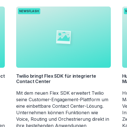
NEWSFLASH
act
Twilio bringt Flex SDK für integrierte
Hu
Contact Center
M
Mit dem neuen Flex SDK erweitert Twilio
Hu
seine Customer-Engagement-Plattform um
Ma
eine einbettbare Contact Center-Lösung.
Ve
Unternehmen können Funktionen wie
In
Voice, Routing und Orchestrierung direkt in
Zi
nen
ihre bestehenden Anwendungen
K