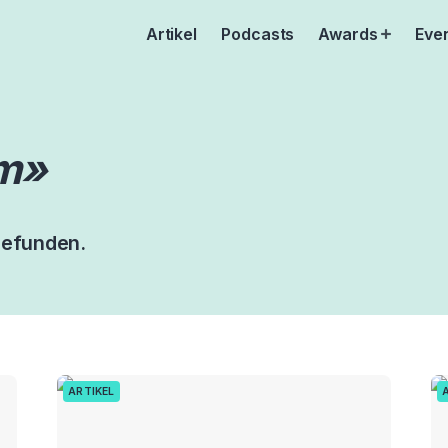
Artikel
Podcasts
Awards
Eve
Open
menu
m»
gefunden.
ARTIKEL