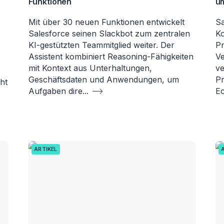
Funktionen
u
Mit über 30 neuen Funktionen entwickelt
Sa
Salesforce seinen Slackbot zum zentralen
Ko
KI-gestützten Teammitglied weiter. Der
Pr
Assistent kombiniert Reasoning-Fähigkeiten
Ve
mit Kontext aus Unterhaltungen,
ve
Geschäftsdaten und Anwendungen, um
Pr
ht
Aufgaben dire
...
Ec
ARTIKEL