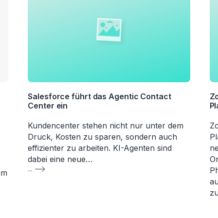
Salesforce führt das Agentic Contact
Zo
Center ein
Pl
Kundencenter stehen nicht nur unter dem
Zo
Druck, Kosten zu sparen, sondern auch
Pl
effizienter zu arbeiten. KI-Agenten sind
ne
dabei eine neue…
Or
...
Ph
um
au
zu