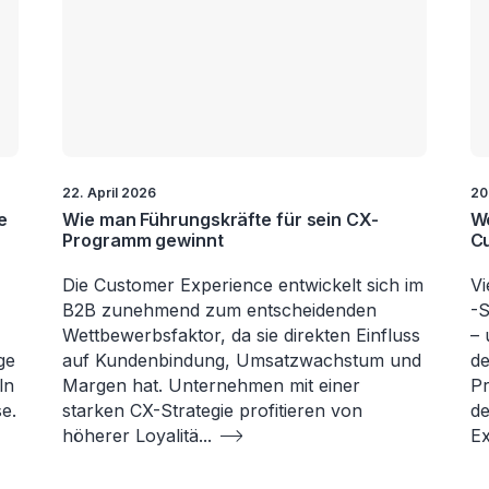
22. April 2026
20
e
Wie man Führungskräfte für sein CX-
We
Programm gewinnt
Cu
Die Customer Experience entwickelt sich im
Vi
B2B zunehmend zum entscheidenden
-
Wettbewerbsfaktor, da sie direkten Einfluss
– 
ge
auf Kundenbindung, Umsatzwachstum und
de
ln
Margen hat. Unternehmen mit einer
Pr
e.
starken CX-Strategie profitieren von
de
höherer Loyalitä
...
Ex