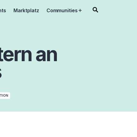
nts
Marktplatz
Communities
Open
menu
tern an
s
TION