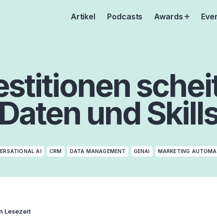
Artikel
Podcasts
Awards
Eve
Open
menu
estitionen schei
Daten und Skill
ERSATIONAL AI
CRM
DATA MANAGEMENT
GENAI
MARKETING AUTOMA
n Lesezeit