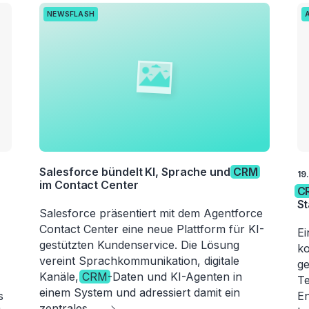
NEWSFLASH
Salesforce bündelt KI, Sprache und
CRM
19
im Contact Center
C
S
Salesforce präsentiert mit dem Agentforce
Contact Center eine neue Plattform für KI-
Ei
gestützten Kundenservice. Die Lösung
ko
vereint Sprachkommunikation, digitale
ge
Kanäle,
CRM
-Daten und KI-Agenten in
Te
einem System und adressiert damit ein
s
En
zentrales
...