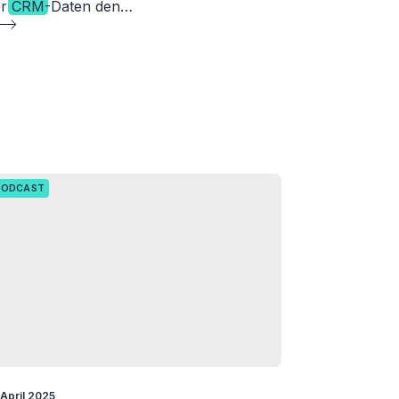
er
CRM
-Daten den…
PODCAST
 April 2025