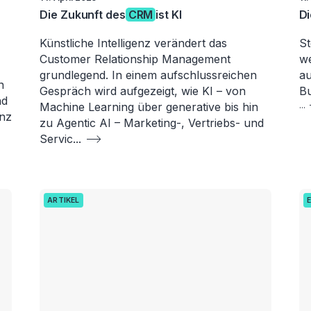
Die Zukunft des
CRM
ist KI
Di
Künstliche Intelligenz verändert das
St
Customer Relationship Management
we
grundlegend. In einem aufschlussreichen
au
n
Gespräch wird aufgezeigt, wie KI – von
Bu
nd
Machine Learning über generative bis hin
...
nz
zu Agentic AI – Marketing-, Vertriebs- und
Servic
...
ARTIKEL