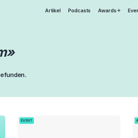
Artikel
Podcasts
Awards
Eve
Open
menu
m»
gefunden.
EVENT