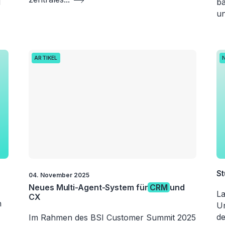
d
ba
un
ARTIKEL
St
04. November 2025
Neues Multi-Agent-System für
CRM
und
La
CX
n
Un
de
Im Rahmen des BSI Customer Summit 2025