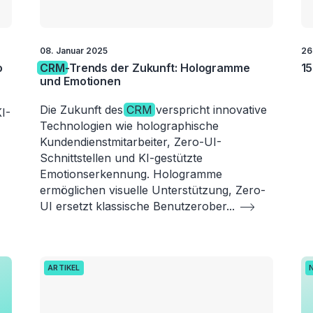
08. Januar 2025
26
o
CRM
-Trends der Zukunft: Hologramme
1
und Emotionen
Die Zukunft des
CRM
verspricht innovative
I-
Technologien wie holographische
Kundendienstmitarbeiter, Zero-UI-
Schnittstellen und KI-gestützte
Emotionserkennung. Hologramme
ermöglichen visuelle Unterstützung, Zero-
UI ersetzt klassische Benutzerober
...
ARTIKEL