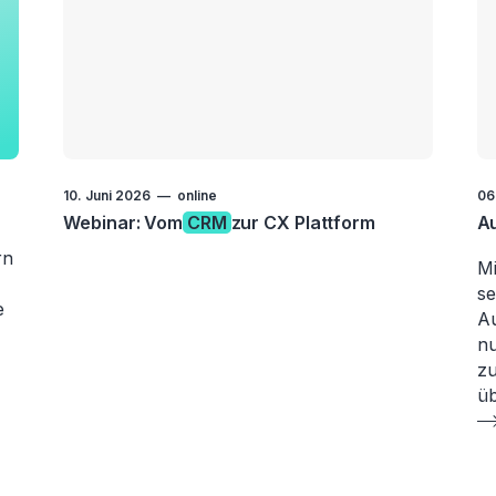
10. Juni 2026
online
06
Webinar: Vom
CRM
zur CX Plattform
A
rn
M
s
e
Au
nu
zu
üb