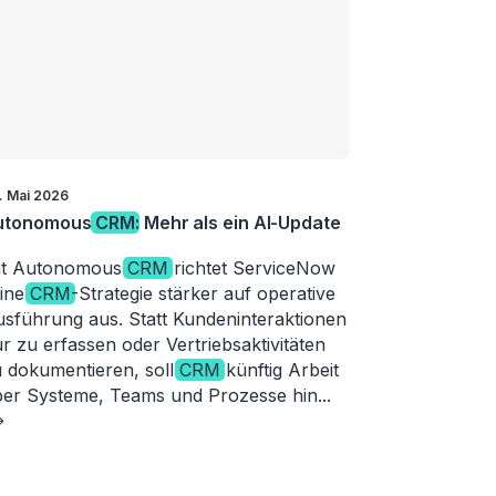
. Mai 2026
utonomous
CRM
: Mehr als ein AI-Update
it Autonomous
CRM
richtet ServiceNow
eine
CRM
-Strategie stärker auf operative
sführung aus. Statt Kundeninteraktionen
r zu erfassen oder Vertriebsaktivitäten
 dokumentieren, soll
CRM
künftig Arbeit
er Systeme, Teams und Prozesse hin
...