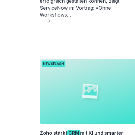
erfolgreich gestalten können, zeigt
ServiceNow im Vortrag: «Ohne
Worksflows…
...
NEWSFLASH
Zoho stärkt
CRM
mit KI und smarter