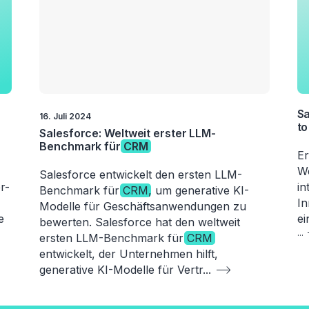
Sa
16. Juli 2024
to
Salesforce: Weltweit erster LLM-
Benchmark für
CRM
Er
We
Salesforce entwickelt den ersten LLM-
r-
in
Benchmark für
CRM
, um generative KI-
In
Modelle für Geschäftsanwendungen zu
e
ei
bewerten. Salesforce hat den weltweit
...
ersten LLM-Benchmark für
CRM
entwickelt, der Unternehmen hilft,
generative KI-Modelle für Vertr
...