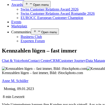
Awards
Open menu
Swiss Customer Relations Award 2026
Swiss Customer Relations Award Romandie 2026
EUROCC European Customer Champion
Events
Marktplatz
Communities
Open menu
Business Club
Experten Forum
Kennzahlen lügen – fast immer
Chat & Voicebots
Contact Center
CRM
Customer Journey
Data Manag
Kennzahlen lügen – fast immer, Bild: iStockphoto.com
Anne M. Schüller
Montag, 09.01.2023
8 min Lesezeit
Viele Unternehmen kennen ihre Kunden nur noch virtuell. Aus wie au