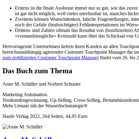
Erstens ist die finale Ausbeute immer nur so gut, wie das zuvo
ist gar nicht möglich, weil vieles unerfassbar ist, manches lück
Zweitens können Wunschdenken, falsche Fragestellungen, intere
noch der Gefahr (beabsichtigter) Fehlinterpretationen im Wirrw
Drittens sind Zahlen oftmals das Resultat von (bonifizierten) 
«vorstandstaugliche» Kennzahl kann über das Schicksal von U
Hervorragende Unternehmen liefern ihren Kunden an allen Touchpoin
bereichsunabhängig agierender Customer Touchpoint Manager die une
zum zertifizierten Customer Touchpoint Manager
findet vom 26. bis 2
Das Buch zum Thema
Anne M. Schüller und Norbert Schuster
Marketing Automation.
Neukundengewinnung, Up-Selling, Cross-Selling, Bestandskunden
Mehr Umsatz mit der Wasserlochstrategie®
Haufe Verlag 2022, 264 Seiten, 44,95 Euro