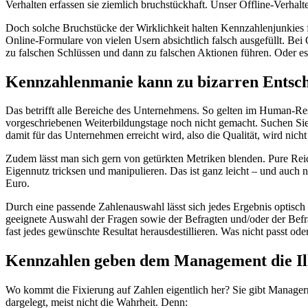
Verhalten erfassen sie ziemlich bruchstückhaft. Unser Offline-Verhalt
Doch solche Bruchstücke der Wirklichkeit halten Kennzahlenjunkies für
Online-Formulare von vielen Usern absichtlich falsch ausgefüllt. Bei
zu falschen Schlüssen und dann zu falschen Aktionen führen. Oder es 
Kennzahlenmanie kann zu bizarren Entsc
Das betrifft alle Bereiche des Unternehmens. So gelten im Human-Res
vorgeschriebenen Weiterbildungstage noch nicht gemacht. Suchen Sie 
damit für das Unternehmen erreicht wird, also die Qualität, wird nich
Zudem lässt man sich gern von getürkten Metriken blenden. Pure Rei
Eigennutz tricksen und manipulieren. Das ist ganz leicht – und auch 
Euro.
Durch eine passende Zahlenauswahl lässt sich jedes Ergebnis optisc
geeignete Auswahl der Fragen sowie der Befragten und/oder der Befrag
fast jedes gewünschte Resultat herausdestillieren. Was nicht passt ode
Kennzahlen geben dem Management die Ill
Wo kommt die Fixierung auf Zahlen eigentlich her? Sie gibt Managern
dargelegt, meist nicht die Wahrheit. Denn: