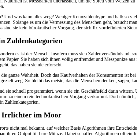
. Natürlich ist Messbarkeit unerlässlich, um die Spreu vom Weizen zu
en.
en? Und was kann alles weg? Weniger Kennzahlenhype und halb so viele 
erschanzen. Solange es um die Vermessung des Menschen geht, braucht m
 sind sie kein bürokratischer Vorgang, der sich fix vordefinierten Ste
 in Zahlenkategorien
sondern es ist der Mensch. Insofern muss sich Zahlenverständnis mit 
 Papier. Sie haben sich ihnen völlig entfremdet und Messpunkte aus 
eht, das haben sie nie erforscht.
ür die ganze Wahrheit. Doch das Kaufverhalten der Konsumenten ist bei 
 gezielt weg. So bleibt das meiste, das die Menschen denken, sagen, k
sind sie schnell programmiert, wenn sie ein Geschäftsfeld darin witte
uum zu einem rein technokratischen Vorgang verkommt. Dort nämlich, w
h in Zahlenkategorien.
 Irrlichter im Moor
erorts nicht mal bekannt, auf welcher Basis Algorithmen ihre Entscheid
an ihren Output für bare Münze. Dabei schaffen Algorithmen oft ein fr