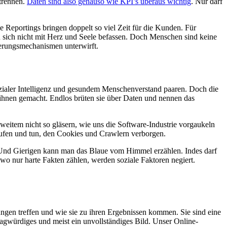
 trennen.
Daten sind also genauso wie KPI’s überaus wichtig
. Nur darf
Reportings bringen doppelt so viel Zeit für die Kunden. Für
an sich nicht mit Herz und Seele befassen. Doch Menschen sind keine
uerungsmechanismen unterwirft.
sozialer Intelligenz und gesundem Menschenverstand paaren. Doch die
ihnen gemacht. Endlos brüten sie über Daten und nennen das
weitem nicht so gläsern, wie uns die Software-Industrie vorgaukeln
aufen und tun, den Cookies und Crawlern verborgen.
rn. Und Gierigen kann man das Blaue vom Himmel erzählen. Indes darf
o nur harte Fakten zählen, werden soziale Faktoren negiert.
ungen treffen und wie sie zu ihren Ergebnissen kommen. Sie sind eine
agwürdiges und meist ein unvollständiges Bild. Unser Online-