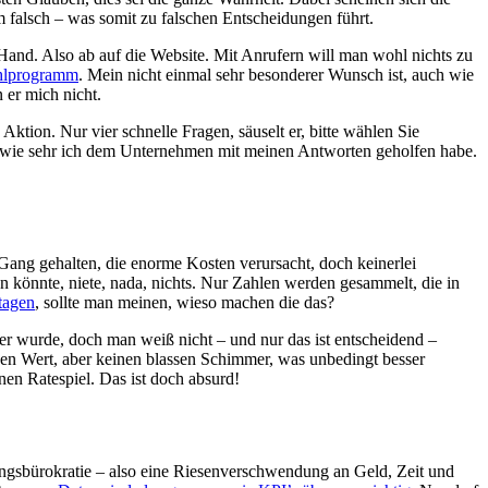
em falsch – was somit zu falschen Entscheidungen führt.
and. Also ab auf die Website. Mit Anrufern will man wohl nichts zu
ahlprogramm
. Mein nicht einmal sehr besonderer Wunsch ist, auch wie
 er mich nicht.
ktion. Nur vier schnelle Fragen, säuselt er, bitte wählen Sie
ch, wie sehr ich dem Unternehmen mit meinen Antworten geholfen habe.
Gang gehalten, die enorme Kosten verursacht, doch keinerlei
n könnte, niete, nada, nichts. Nur Zahlen werden gesammelt, die in
tagen
, sollte man meinen, wieso machen die das?
er wurde, doch man weiß nicht – und nur das ist entscheidend –
nen Wert, aber keinen blassen Schimmer, was unbedingt besser
n Ratespiel. Das ist doch absurd!
ungsbürokratie – also eine Riesenverschwendung an Geld, Zeit und