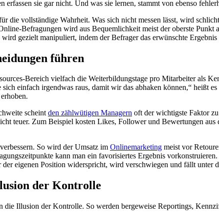
en erfassen sie gar nicht. Und was sie lernen, stammt von ebenso fehle
 die vollständige Wahrheit. Was sich nicht messen lässt, wird schlichtw
 Online-Befragungen wird aus Bequemlichkeit meist der oberste Punkt a
wird gezielt manipuliert, indem der Befrager das erwünschte Ergebnis an
heidungen führen
ources-Bereich vielfach die Weiterbildungstage pro Mitarbeiter als Ken
sich einfach irgendwas raus, damit wir das abhaken können,“ heißt es 
t erhoben.
chweite scheint
den zählwütigen Managern
oft der wichtigste Faktor zu
nicht teuer. Zum Beispiel kosten Likes, Follower und Bewertungen aus 
h verbessern. So wird der Umsatz im
Onlinemarketing
meist vor Retouren
ungszeitpunkte kann man ein favorisiertes Ergebnis vorkonstruieren. U
r der eigenen Position widerspricht, wird verschwiegen und fällt unter 
usion der Kontrolle
 die Illusion der Kontrolle. So werden bergeweise Reportings, Kennzif