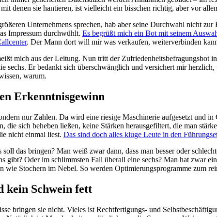
 denen sie hantieren, ist vielleicht ein bisschen richtig, aber vor all
 größeren Unternehmens sprechen, hab aber seine Durchwahl nicht zur H
 das Impressum durchwühlt.
Es begrüßt mich ein Bot mit seinem Ausw
allcenter
. Der Mann dort will mir was verkaufen, weiterverbinden kann
ßt mich aus der Leitung. Nun tritt der Zufriedenheitsbefragungsbot in A
die sechs. Er bedankt sich überschwänglich und versichert mir herzli
 wissen, warum.
den Erkenntnisgewinn
ondern nur Zahlen. Da wird eine riesige Maschinerie aufgesetzt und in 
die sich beheben ließen, keine Stärken herausgefiltert, die man stärke
e nicht einmal liest.
Das sind doch alles kluge Leute in den Führungse
s soll das bringen? Man weiß zwar dann, dass man besser oder schlecht
ns gibt? Oder im schlimmsten Fall überall eine sechs? Man hat zwar ei
n wie Stochern im Nebel. So werden Optimierungsprogramme zum reine
 kein Schwein fett
e bringen sie nicht. Vieles ist Rechtfertigungs- und Selbstbeschäftig