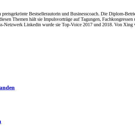
eisgekrönte Bestsellerautorin und Businesscoach. Die Diplom-Betriebs
iesen Themen hält sie Impulsvorträge auf Tagungen, Fachkongressen un
-Netzwerk Linkedin wurde sie Top-Voice 2017 und 2018. Von Xing w
standen
n