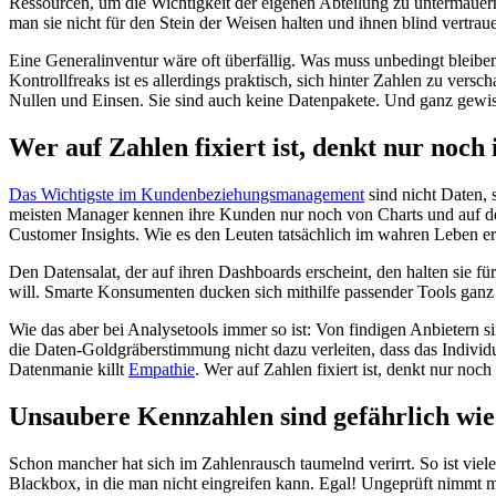
Ressourcen, um die Wichtigkeit der eigenen Abteilung zu untermauern
man sie nicht für den Stein der Weisen halten und ihnen blind vertrau
Eine Generalinventur wäre oft überfällig. Was muss unbedingt bleib
Kontrollfreaks ist es allerdings praktisch, sich hinter Zahlen zu v
Nullen und Einsen. Sie sind auch keine Datenpakete. Und ganz gewiss
Wer auf Zahlen fixiert ist, denkt nur noch
Das Wichtigste im Kundenbeziehungsmanagement
sind nicht Daten, 
meisten Manager kennen ihre Kunden nur noch von Charts und auf dem
Customer Insights. Wie es den Leuten tatsächlich im wahren Leben erg
Den Datensalat, der auf ihren Dashboards erscheint, den halten sie f
will. Smarte Konsumenten ducken sich mithilfe passender Tools ganz
Wie das aber bei Analysetools immer so ist: Von findigen Anbietern 
die Daten-Goldgräberstimmung nicht dazu verleiten, dass das Individ
Datenmanie killt
Empathie
. Wer auf Zahlen fixiert ist, denkt nur noc
Unsaubere Kennzahlen sind gefährlich wie
Schon mancher hat sich im Zahlenrausch taumelnd verirrt. So ist viel
Blackbox, in die man nicht eingreifen kann. Egal! Ungeprüft nimmt m