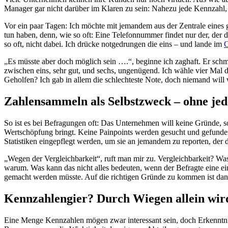
Manager gar nicht darüber im Klaren zu sein: Nahezu jede Kennzahl, mit
Vor ein paar Tagen: Ich möchte mit jemandem aus der Zentrale eines
tun haben, denn, wie so oft: Eine Telefonnummer findet nur der, der
so oft, nicht dabei. Ich drücke notgedrungen die eins – und lande im
C
„Es müsste aber doch möglich sein ….“, beginne ich zaghaft. Er schmei
zwischen eins, sehr gut, und sechs, ungenügend. Ich wähle vier Mal 
Geholfen? Ich gab in allem die schlechteste Note, doch niemand will
Zahlensammeln als Selbstzweck – ohne je
So ist es bei Befragungen oft: Das Unternehmen will keine Gründe, s
Wertschöpfung bringt. Keine Painpoints werden gesucht und gefunden, 
Statistiken eingepflegt werden, um sie an jemandem zu reporten, der di
„Wegen der Vergleichbarkeit“, ruft man mir zu. Vergleichbarkeit? Wa
warum. Was kann das nicht alles bedeuten, wenn der Befragte eine ei
gemacht werden müsste. Auf die richtigen Gründe zu kommen ist dan
Kennzahlengier? Durch Wiegen allein wird
Eine Menge Kennzahlen mögen zwar interessant sein, doch Erkenntniss