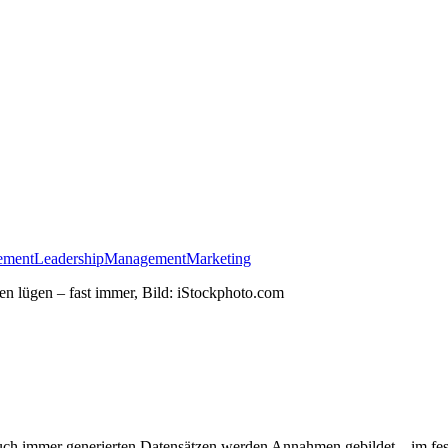
ement
Leadership
Management
Marketing
ch immer generierten Datensätzen werden Annahmen gebildet – im feste