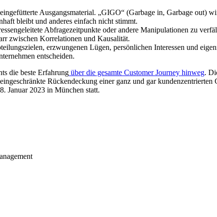
r eingefütterte Ausgangsmaterial. „GIGO“ (Garbage in, Garbage out) wir
enhaft bleibt und anderes einfach nicht stimmt.
ssengeleitete Abfragezeitpunkte oder andere Manipulationen zu verfäl
arr zwischen Korrelationen und Kausalität.
Abteilungszielen, erzwungenen Lügen, persönlichen Interessen und eigenn
nternehmen entscheiden.
ts die beste Erfahrung
über die gesamte Customer Journey hinweg
. Di
ingeschränkte Rückendeckung einer ganz und gar kundenzentrierten Ges
8. Januar 2023 in München statt.
management