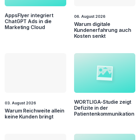
Marktforschung
MarTech
AppsFlyer integriert
06. August 2026
Multi & Omnichannel
Net Promoter Score
ChatGPT Ads in die
Warum digitale
Marketing Cloud
Kundenerfahrung auch
Surge Pricing
Werbung
Kosten senkt
WORTLIGA-Studie zeigt
03. August 2026
Defizite in der
Warum Reichweite allein
Patientenkommunikation
keine Kunden bringt