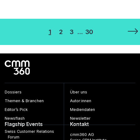
Seitennummerierung
1
2
3
…
30
der
Beiträge
Dossiers
Über uns
Themen & Branchen
Autor:innen
Editor’s Pick
Mediendaten
Newsflash
Newsletter
Flagship Events
Kontakt
Swiss Customer Relations
cmm360 AG
Forum