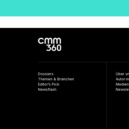
der
Beiträge
Dossiers
Über u
Themen & Branchen
Autor:i
Editor’s Pick
Medien
Newsflash
Newsle