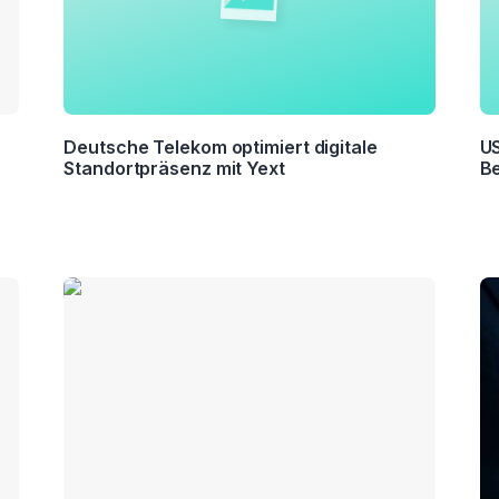
Deutsche Telekom optimiert digitale
US
Standortpräsenz mit Yext
B