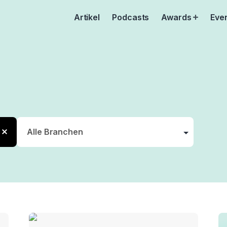
Artikel
Podcasts
Awards
Eve
Open
menu
tion
er
ty