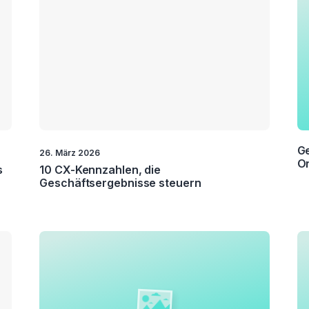
er
ion
er
on
Ge
26. März 2026
Or
s
10 CX-Kennzahlen, die
dung
Geschäftsergebnisse steuern
e
nce