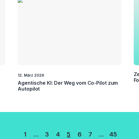
Ze
12. März 2026
Fo
Agentische KI: Der Weg vom Co-Pilot zum
Autopilot
rung
1
…
3
4
5
6
7
…
45