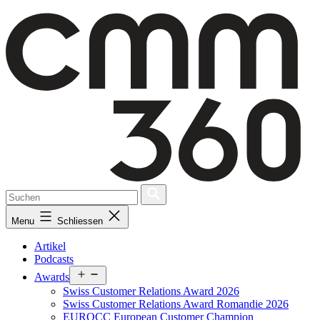
Skip
to
content
Menu
Schliessen
Artikel
Podcasts
Open
Awards
menu
Swiss Customer Relations Award 2026
Swiss Customer Relations Award Romandie 2026
EUROCC European Customer Champion