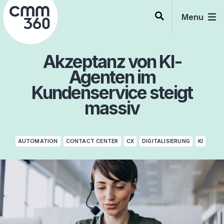
Skip
to
Menu
content
Akzeptanz von KI-
Agenten im
Kundenservice steigt
massiv
AUTOMATION
CONTACT CENTER
CX
DIGITALISIERUNG
KI