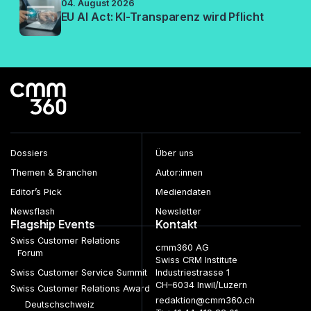
04. August 2026
EU AI Act: KI-Transparenz wird Pflicht
Dossiers
Über uns
Themen & Branchen
Autor:innen
Editor’s Pick
Mediendaten
Newsflash
Newsletter
Flagship Events
Kontakt
Swiss Customer Relations
cmm360 AG
Forum
Swiss CRM Institute
Swiss Customer Service Summit
Industriestrasse 1
CH–6034 Inwil/Luzern
Swiss Customer Relations Award
redaktion@cmm360.ch
Deutschschweiz