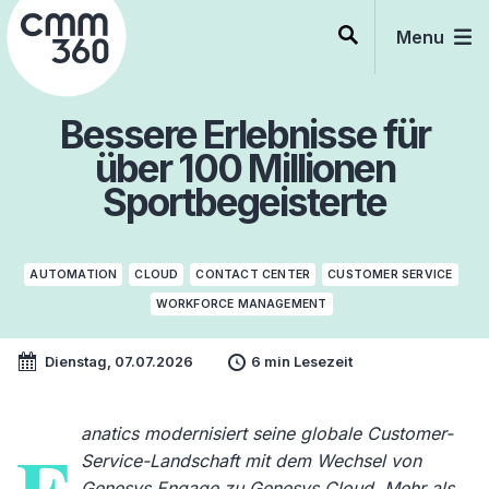
Skip
to
Menu
content
Bessere Erlebnisse für
über 100 Millionen
Sportbegeisterte
AUTOMATION
CLOUD
CONTACT CENTER
CUSTOMER SERVICE
WORKFORCE MANAGEMENT
Dienstag, 07.07.2026
6 min Lesezeit
anatics modernisiert seine globale Customer-
Service-Landschaft mit dem Wechsel von
Genesys Engage zu Genesys Cloud. Mehr als