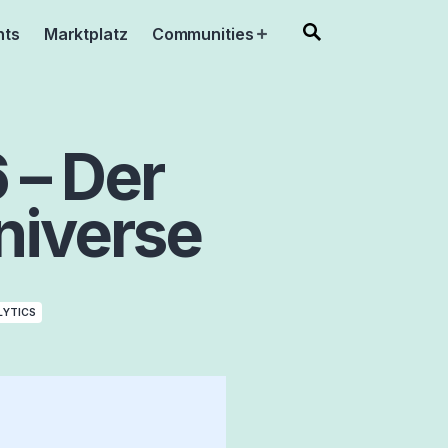
nts
Marktplatz
Communities
Open
menu
 – Der
niverse
LYTICS