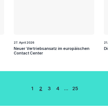
27. April 2026
21
Neuer Vertriebsansatz im europäischen
Di
Contact Center
rung
1
2
3
4
…
25