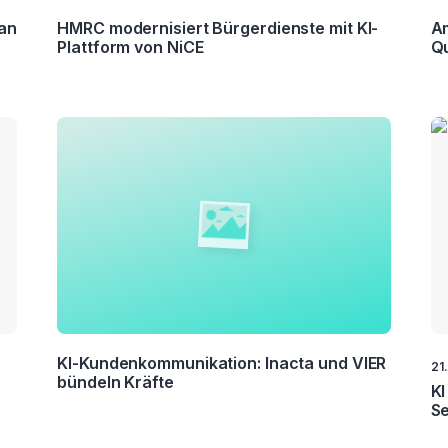
an
HMRC modernisiert Bürgerdienste mit KI-
Am
Plattform von NiCE
Q
KI-Kundenkommunikation: Inacta und VIER
21
bündeln Kräfte
r
KI
Se