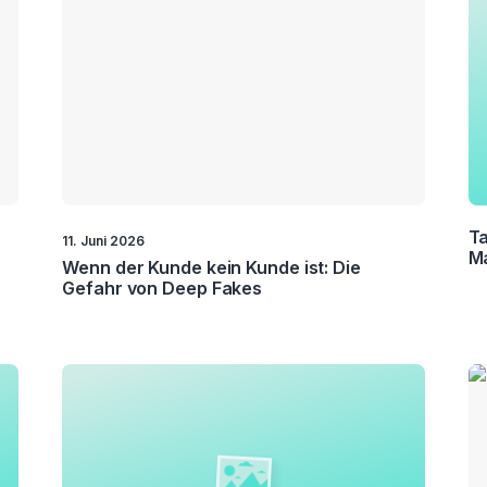
er
ion
er
on
Ta
11. Juni 2026
M
Wenn der Kunde kein Kunde ist: Die
dung
Gefahr von Deep Fakes
e
nce