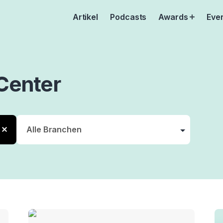
Artikel
Podcasts
Awards
Eve
Open
menu
Center
tion
er
ty