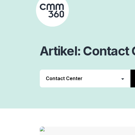
Skip
to
content
Artikel
Contact 
Customer
CIAM
Communica
Contact
Custom
CRM
Center
Centrici