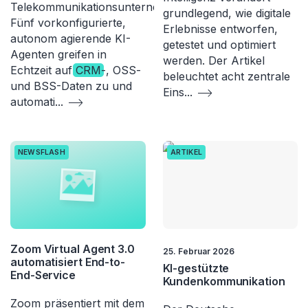
Telekommunikationsunternehmen.
grundlegend, wie digitale
Fünf vorkonfigurierte,
Erlebnisse entworfen,
autonom agierende KI-
getestet und optimiert
Agenten greifen in
werden. Der Artikel
Echtzeit auf
CRM
-, OSS-
beleuchtet acht zentrale
und BSS-Daten zu und
Eins
...
automati
...
NEWSFLASH
ARTIKEL
Zoom Virtual Agent 3.0
25. Februar 2026
automatisiert End-to-
KI-gestützte
End-Service
Kundenkommunikation
Zoom präsentiert mit dem