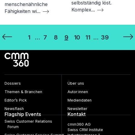
selbstständig löst.
menschenähnliche
Komplex
...
Fähigkeiten wi
...
Seitennummerierung
1
…
7
8
9
10
11
…
39
der
Beiträge
Dossiers
Über uns
Themen & Branchen
Autor:innen
Editor’s Pick
Mediendaten
Newsflash
Newsletter
Flagship Events
Kontakt
Swiss Customer Relations
cmm360 AG
Forum
Swiss CRM Institute