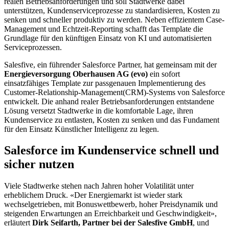
realen Betriebsanforderungen und soll Stadtwerke dabei
unterstützen, Kundenserviceprozesse zu standardisieren, Kosten zu
senken und schneller produktiv zu werden. Neben effizientem Case-
Management und Echtzeit-Reporting schafft das Template die
Grundlage für den künftigen Einsatz von KI und automatisierten
Serviceprozessen.
Salesfive, ein führender Salesforce Partner, hat gemeinsam mit der
Energieversorgung Oberhausen AG (evo)
ein sofort
einsatzfähiges Template zur passgenauen Implementierung des
Customer-Relationship-Management(CRM)-Systems von Salesforce
entwickelt. Die anhand realer Betriebsanforderungen entstandene
Lösung versetzt Stadtwerke in die komfortable Lage, ihren
Kundenservice zu entlasten, Kosten zu senken und das Fundament
für den Einsatz Künstlicher Intelligenz zu legen.
Salesforce im Kundenservice schnell und
sicher nutzen
Viele Stadtwerke stehen nach Jahren hoher Volatilität unter
erheblichem Druck. «Der Energiemarkt ist wieder stark
wechselgetrieben, mit Bonuswettbewerb, hoher Preisdynamik und
steigenden Erwartungen an Erreichbarkeit und Geschwindigkeit»,
erläutert
Dirk Seifarth, Partner bei der Salesfive GmbH
, und