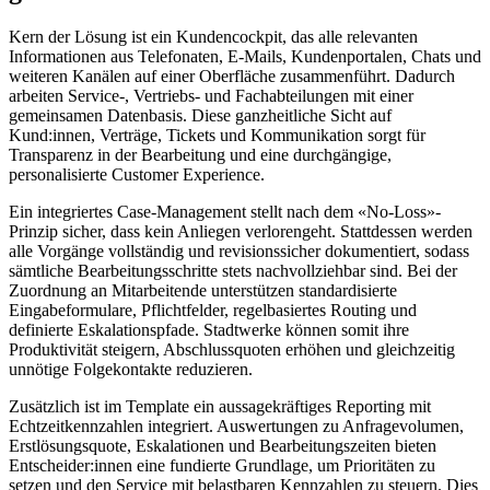
Kern der Lösung ist ein Kundencockpit, das alle relevanten
Informationen aus Telefonaten, E-Mails, Kundenportalen, Chats und
weiteren Kanälen auf einer Oberfläche zusammenführt. Dadurch
arbeiten Service-, Vertriebs- und Fachabteilungen mit einer
gemeinsamen Datenbasis. Diese ganzheitliche Sicht auf
Kund:innen, Verträge, Tickets und Kommunikation sorgt für
Transparenz in der Bearbeitung und eine durchgängige,
personalisierte Customer Experience.
Ein integriertes Case-Management stellt nach dem «No-Loss»-
Prinzip sicher, dass kein Anliegen verlorengeht. Stattdessen werden
alle Vorgänge vollständig und revisionssicher dokumentiert, sodass
sämtliche Bearbeitungsschritte stets nachvollziehbar sind. Bei der
Zuordnung an Mitarbeitende unterstützen standardisierte
Eingabeformulare, Pflichtfelder, regelbasiertes Routing und
definierte Eskalationspfade. Stadtwerke können somit ihre
Produktivität steigern, Abschlussquoten erhöhen und gleichzeitig
unnötige Folgekontakte reduzieren.
Zusätzlich ist im Template ein aussagekräftiges Reporting mit
Echtzeitkennzahlen integriert. Auswertungen zu Anfragevolumen,
Erstlösungsquote, Eskalationen und Bearbeitungszeiten bieten
Entscheider:innen eine fundierte Grundlage, um Prioritäten zu
setzen und den Service mit belastbaren Kennzahlen zu steuern. Dies