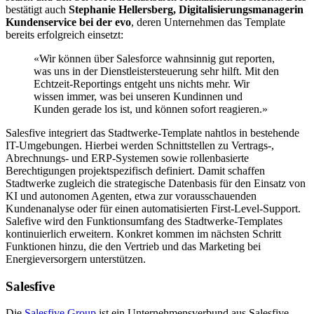
bestätigt auch
Stephanie Hellersberg, Digitalisierungsmanagerin
Kundenservice bei der evo
, deren Unternehmen das Template
bereits erfolgreich einsetzt:
«Wir können über Salesforce wahnsinnig gut reporten,
was uns in der Dienstleistersteuerung sehr hilft. Mit den
Echtzeit-Reportings entgeht uns nichts mehr. Wir
wissen immer, was bei unseren Kundinnen und
Kunden gerade los ist, und können sofort reagieren.»
Salesfive integriert das Stadtwerke-Template nahtlos in bestehende
IT-Umgebungen. Hierbei werden Schnittstellen zu Vertrags-,
Abrechnungs- und ERP-Systemen sowie rollenbasierte
Berechtigungen projektspezifisch definiert. Damit schaffen
Stadtwerke zugleich die strategische Datenbasis für den Einsatz von
KI und autonomen Agenten, etwa zur vorausschauenden
Kundenanalyse oder für einen automatisierten First-Level-Support.
Salefive wird den Funktionsumfang des Stadtwerke-Templates
kontinuierlich erweitern. Konkret kommen im nächsten Schritt
Funktionen hinzu, die den Vertrieb und das Marketing bei
Energieversorgern unterstützen.
Salesfive
Die
Salesfive Group
ist ein Unternehmensverbund aus Salesfive –