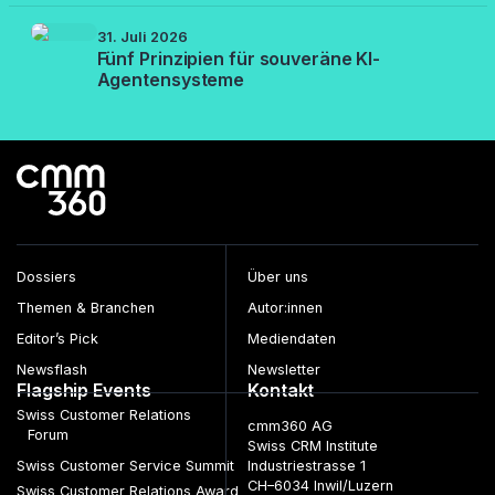
31. Juli 2026
Fünf Prinzipien für souveräne KI-
Agentensysteme
Dossiers
Über uns
Themen & Branchen
Autor:innen
Editor’s Pick
Mediendaten
Newsflash
Newsletter
Flagship Events
Kontakt
Swiss Customer Relations
cmm360 AG
Forum
Swiss CRM Institute
Swiss Customer Service Summit
Industriestrasse 1
CH–6034 Inwil/Luzern
Swiss Customer Relations Award