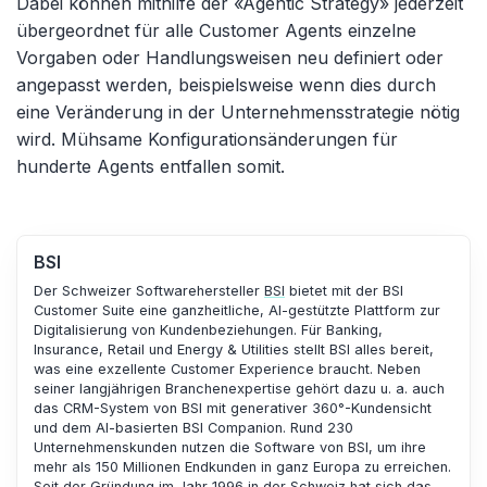
Dabei können mithilfe der «Agentic Strategy» jederzeit
übergeordnet für alle Customer Agents einzelne
Vorgaben oder Handlungsweisen neu definiert oder
angepasst werden, beispielsweise wenn dies durch
eine Veränderung in der Unternehmensstrategie nötig
wird. Mühsame Konfigurationsänderungen für
hunderte Agents entfallen somit.
BSI
Der Schweizer Softwarehersteller
BSI
bietet mit der BSI
Customer Suite eine ganzheitliche, AI-gestützte Plattform zur
Digitalisierung von Kundenbeziehungen. Für Banking,
Insurance, Retail und Energy & Utilities stellt BSI alles bereit,
was eine exzellente Customer Experience braucht. Neben
seiner langjährigen Branchenexpertise gehört dazu u. a. auch
das CRM-System von BSI mit generativer 360°-Kundensicht
und dem AI-basierten BSI Companion. Rund 230
Unternehmenskunden nutzen die Software von BSI, um ihre
mehr als 150 Millionen Endkunden in ganz Europa zu erreichen.
Seit der Gründung im Jahr 1996 in der Schweiz hat sich das