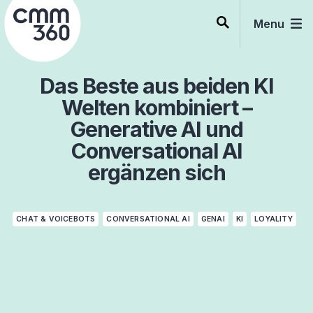
Skip
to
Menu
content
Das Beste aus beiden KI
Welten kombiniert –
Generative AI und
Conversational AI
ergänzen sich
CHAT & VOICEBOTS
CONVERSATIONAL AI
GENAI
KI
LOYALITY