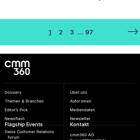
Seitennummerierung
1
2
3
…
97
der
Beiträge
Dossiers
Über uns
Themen & Branchen
Autor:innen
Editor’s Pick
Mediendaten
Newsflash
Newsletter
Flagship Events
Kontakt
Swiss Customer Relations
cmm360 AG
Forum