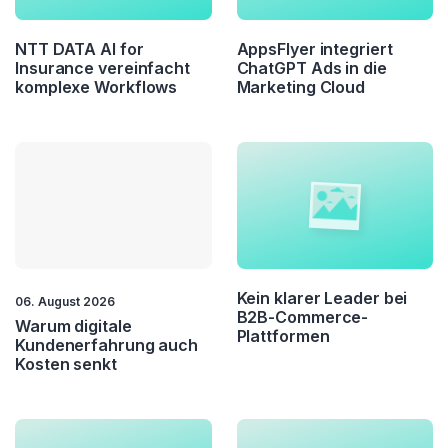
LLM
Machine Learning
NTT DATA AI for
AppsFlyer integriert
Insurance vereinfacht
ChatGPT Ads in die
komplexe Workflows
Marketing Cloud
NLP
Predictive Intelligence
RAG
Rechtssicherheit
Kein klarer Leader bei
06. August 2026
B2B-Commerce-
Warum digitale
Plattformen
Kundenerfahrung auch
Kosten senkt