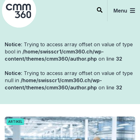
Skip
to
Menu
content
Notice
: Trying to access array offset on value of type
bool in
/home/swisscr1/cmm360.ch/wp-
content/themes/cmm360/author.php
on line
32
Notice
: Trying to access array offset on value of type
null in
/home/swisscr1/cmm360.ch/wp-
content/themes/cmm360/author.php
on line
32
ARTIKEL