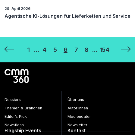
29. April 2026
Agentische KI-Lösungen für Lieferketten und Service
Seitennummerierung
1
…
4
5
6
7
8
…
154
der
Beiträge
Dossiers
Über uns
Themen & Branchen
Autor:innen
Editor’s Pick
Mediendaten
Newsflash
Newsletter
Flagship Events
Kontakt