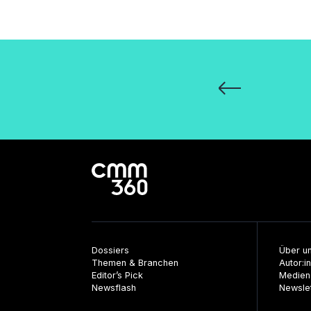
Seitennummeri
der
Beiträge
Dossiers
Über u
Themen & Branchen
Autor:i
Editor’s Pick
Medien
Newsflash
Newsle