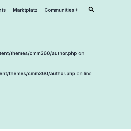
nts
Marktplatz
Communities
Open
menu
tent/themes/cmm360/author.php
on
ent/themes/cmm360/author.php
on line