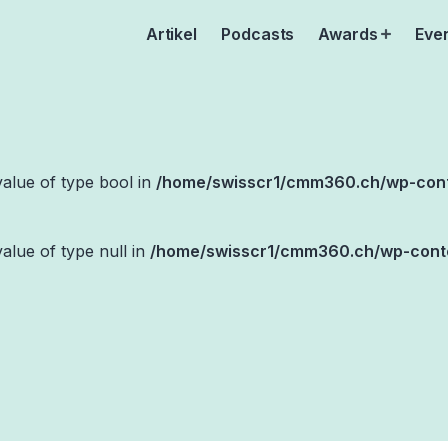
Artikel
Podcasts
Awards
Eve
Open
menu
value of type bool in
/home/swisscr1/cmm360.ch/wp-con
value of type null in
/home/swisscr1/cmm360.ch/wp-cont