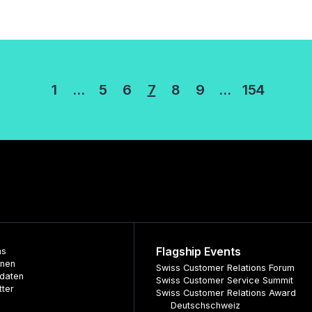
erung
1
…
5
6
7
8
9
…
154
Flagship Events
ns
nnen
Swiss Customer Relations Forum
daten
Swiss Customer Service Summit
tter
Swiss Customer Relations Award
Deutschschweiz