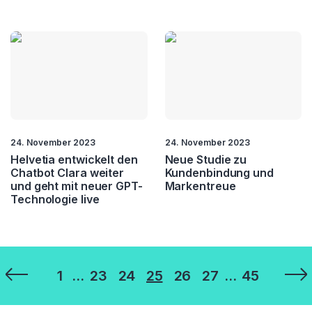
24. November 2023
24. November 2023
Helvetia entwickelt den
Neue Studie zu
Chatbot Clara weiter
Kundenbindung und
und geht mit neuer GPT-
Markentreue
Technologie live
Seitennummerierung
1
…
23
24
25
26
27
…
45
der