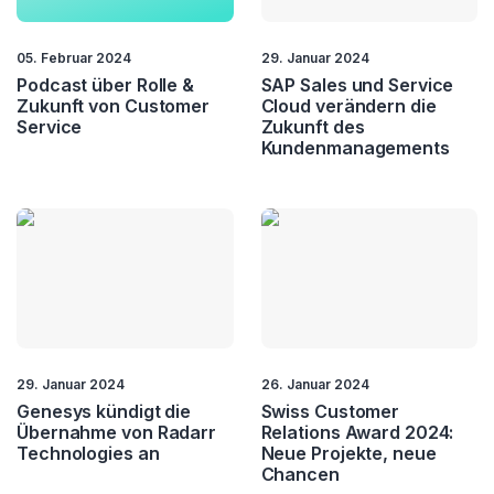
Customer Relatons
Customer Retention
05. Februar 2024
29. Januar 2024
Podcast über Rolle &
SAP Sales und Service
Customer Service
Customer Value
Zukunft von Customer
Cloud verändern die
Service
Zukunft des
Kundenmanagements
CX
Fernwartung
Field Service
Kundenbindung
Kundendialog
Loyality
NPS
Self Service
Service Automation
Service Excellence
29. Januar 2024
26. Januar 2024
Genesys kündigt die
Swiss Customer
Touchpoint
Übernahme von Radarr
Relations Award 2024:
Management
Technologies an
Neue Projekte, neue
Chancen