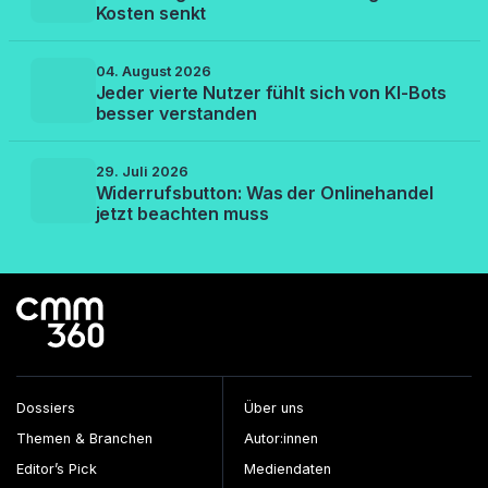
Kosten senkt
04. August 2026
Jeder vierte Nutzer fühlt sich von KI-Bots
besser verstanden
29. Juli 2026
Widerrufsbutton: Was der Onlinehandel
jetzt beachten muss
Dossiers
Über uns
Themen & Branchen
Autor:innen
Editor’s Pick
Mediendaten