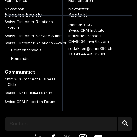
Editor’s Pick
Mediendaten
Newsflash
Newsletter
Flagship Events
Kontakt
Swiss Customer Relations
cmm360 AG
Forum
Swiss CRM Institute
Swiss Customer Service Summit
Industriestrasse 1
CH–6034 Inwil/Luzern
Swiss Customer Relations Award
redaktion@cmm360.ch
Deutschschweiz
T: +41 44 419 22 01
Romandie
Communities
cmm360 Connect Business
Club
Swiss CRM Business Club
Swiss CRM Experten Forum