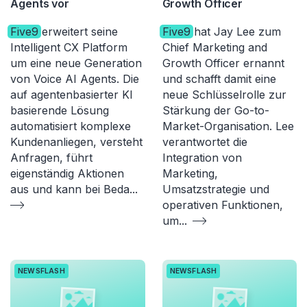
Agents vor
Growth Officer
Five9
erweitert seine
Five9
hat Jay Lee zum
Intelligent CX Platform
Chief Marketing and
um eine neue Generation
Growth Officer ernannt
von Voice AI Agents. Die
und schafft damit eine
auf agentenbasierter KI
neue Schlüsselrolle zur
basierende Lösung
Stärkung der Go-to-
automatisiert komplexe
Market-Organisation. Lee
Kundenanliegen, versteht
verantwortet die
Anfragen, führt
Integration von
eigenständig Aktionen
Marketing,
aus und kann bei Beda
...
Umsatzstrategie und
operativen Funktionen,
um
...
NEWSFLASH
NEWSFLASH