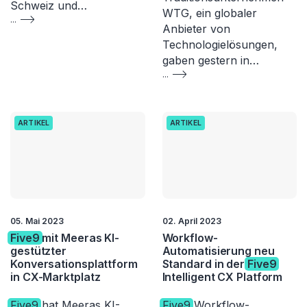
Schweiz und…
WTG, ein globaler
...
Anbieter von
Technologielösungen,
gaben gestern in…
...
ARTIKEL
ARTIKEL
05. Mai 2023
02. April 2023
Five9
mit Meeras KI-
Workflow-
gestützter
Automatisierung neu
Konversationsplattform
Standard in der
Five9
in CX-Marktplatz
Intelligent CX Platform
Five9
hat Meeras KI-
Five9
Workflow-