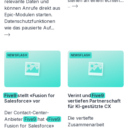
stehen an einem echten…
relevante Daten und
...
können Anrufe direkt aus
Epic-Modulen starten.
Datenschutzfunktionen
wie das pausierte Auf
...
NEWSFLASH
NEWSFLASH
Five9
stellt «Fusion for
Verint und
Five9
Salesforce» vor
vertiefen Partnerschaft
für KI-gestützte CX
Der Contact-Center-
Die vertiefte
Anbieter
Five9
hat «
Five9
Zusammenarbeit
Fusion for Salesforce»