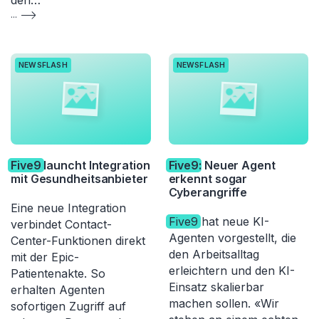
den…
...
NEWSFLASH
NEWSFLASH
Five9
launcht Integration
Five9
: Neuer Agent
mit Gesundheitsanbieter
erkennt sogar
Cyberangriffe
Eine neue Integration
Five9
hat neue KI-
verbindet Contact-
Agenten vorgestellt, die
Center-Funktionen direkt
den Arbeitsalltag
mit der Epic-
erleichtern und den KI-
Patientenakte. So
Einsatz skalierbar
erhalten Agenten
machen sollen. «Wir
sofortigen Zugriff auf