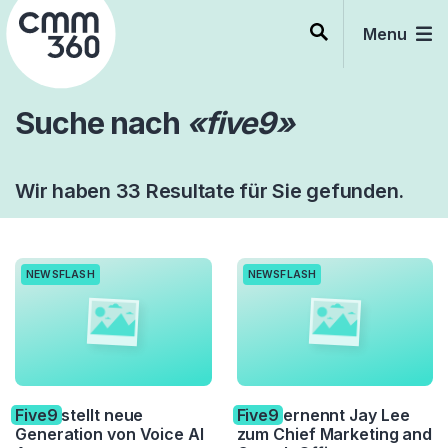
Skip
to
Menu
content
Suche nach
«five9»
Wir haben 33 Resultate für Sie gefunden.
NEWSFLASH
NEWSFLASH
Five9
stellt neue
Five9
ernennt Jay Lee
Generation von Voice AI
zum Chief Marketing and