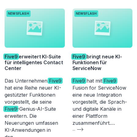
NEWSFLASH
NEWSFLASH
Five9
erweitert KI-Suite
Five9
bringt neue KI-
für intelligentes Contact
Funktionen für
Center
ServiceNow
Das Unternehmen
Five9
Five9
hat mit
Five9
hat eine Reihe neuer KI-
Fusion for ServiceNow
gestützter Funktionen
eine neue Integration
vorgestellt, die seine
vorgestellt, die Sprach-
Five9
-Genius-AI-Suite
und digitale Kanäle in
erweitern. Die
einer Plattform
Neuerungen umfassen
zusammenführt.…
KI-Anwendungen in
...