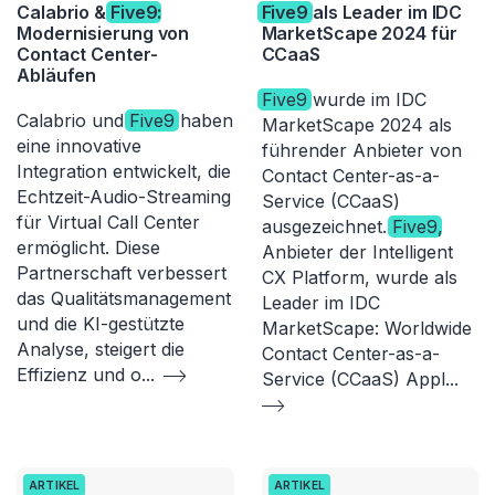
Calabrio &
Five9
:
Five9
als Leader im IDC
Modernisierung von
MarketScape 2024 für
Contact Center-
CCaaS
Abläufen
Five9
wurde im IDC
Calabrio und
Five9
haben
MarketScape 2024 als
eine innovative
führender Anbieter von
Integration entwickelt, die
Contact Center-as-a-
Echtzeit-Audio-Streaming
Service (CCaaS)
für Virtual Call Center
ausgezeichnet.
Five9
,
ermöglicht. Diese
Anbieter der Intelligent
Partnerschaft verbessert
CX Platform, wurde als
das Qualitätsmanagement
Leader im IDC
und die KI-gestützte
MarketScape: Worldwide
Analyse, steigert die
Contact Center-as-a-
Effizienz und o
...
Service (CCaaS) Appl
...
ARTIKEL
ARTIKEL