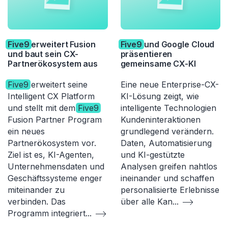
Five9
erweitert Fusion
Five9
und Google Cloud
und baut sein CX-
präsentieren
Partnerökosystem aus
gemeinsame CX-KI
Five9
erweitert seine
Eine neue Enterprise-CX-
Intelligent CX Platform
KI-Lösung zeigt, wie
und stellt mit dem
Five9
intelligente Technologien
Fusion Partner Program
Kundeninteraktionen
ein neues
grundlegend verändern.
Partnerökosystem vor.
Daten, Automatisierung
Ziel ist es, KI-Agenten,
und KI-gestützte
Unternehmensdaten und
Analysen greifen nahtlos
Geschäftssysteme enger
ineinander und schaffen
miteinander zu
personalisierte Erlebnisse
verbinden. Das
über alle Kan
...
Programm integriert
...