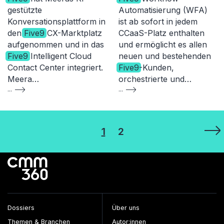
gestützte
Automatisierung (WFA)
Konversationsplattform in
ist ab sofort in jedem
den
Five9
CX-Marktplatz
CCaaS-Platz enthalten
aufgenommen und in das
und ermöglicht es allen
Five9
Intelligent Cloud
neuen und bestehenden
Contact Center integriert.
Five9
-Kunden,
Meera…
orchestrierte und…
...
...
Seitennummerierung
1
2
der
Beiträge
Dossiers
Über uns
Themen & Branchen
Autor:innen