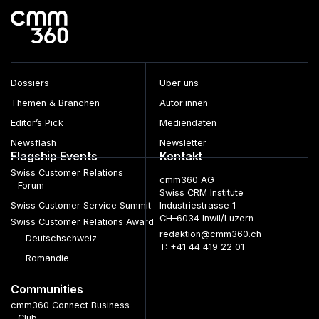
Dossiers
Über uns
Themen & Branchen
Autor:innen
Editor’s Pick
Mediendaten
Newsflash
Newsletter
Flagship Events
Kontakt
Swiss Customer Relations
cmm360 AG
Forum
Swiss CRM Institute
Swiss Customer Service Summit
Industriestrasse 1
CH–6034 Inwil/Luzern
Swiss Customer Relations Award
redaktion@cmm360.ch
Deutschschweiz
T: +41 44 419 22 01
Romandie
Communities
cmm360 Connect Business
Club