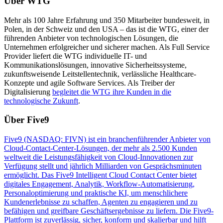
Über WTG
Mehr als 100 Jahre Erfahrung und 350 Mitarbeiter bundesweit, in
Polen, in der Schweiz und den USA – das ist die WTG, einer der
führenden Anbieter von technologischen Lösungen, die
Unternehmen erfolgreicher und sicherer machen. Als Full Service
Provider liefert die WTG individuelle IT- und
Kommunikationslösungen, innovative Sicherheitssysteme,
zukunftsweisende Leitstellentechnik, verlässliche Healthcare-
Konzepte und agile Software Services. Als Treiber der
Digitalisierung
begleitet die WTG ihre Kunden in die
technologische Zukunft
.
Über Five9
Five9 (NASDAQ: FIVN)
ist ein branchenführender Anbieter von
Cloud-Contact-Center-Lösungen, der mehr als 2.500 Kunden
weltweit die Leistungsfähigkeit von Cloud-Innovationen zur
Verfügung stellt und jährlich Milliarden von Gesprächsminuten
ermöglicht. Das Five9 Intelligent Cloud Contact Center bietet
digitales Engagement, Analytik, Workflow-Automatisierung,
Personaloptimierung und praktische KI, um menschlichere
Kundenerlebnisse zu schaffen, Agenten zu engagieren und zu
befähigen und greifbare Geschäftsergebnisse zu liefern. Die Five9-
Plattform ist zuverlässig, sicher, konform und skalierbar und hilft