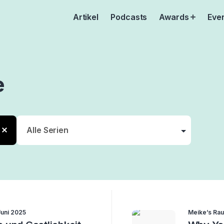
Artikel
Podcasts
Awards
Eve
Open
menu
e
er
e
Juni 2025
Meike’s Rau