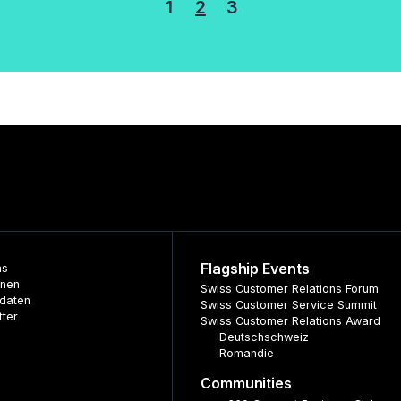
erung
1
2
3
Flagship Events
ns
nnen
Swiss Customer Relations Forum
daten
Swiss Customer Service Summit
tter
Swiss Customer Relations Award
Deutschschweiz
Romandie
Communities