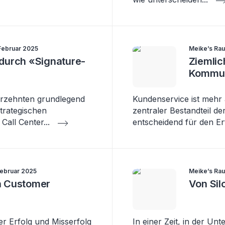
Februar 2025
Meike’s Rau
durch «Signature-
Ziemlic
Kommun
ahrzehnten grundlegend
Kundenservice ist mehr a
strategischen
zentraler Bestandteil 
Call Center
...
entscheidend für den Er
Februar 2025
Meike’s Rau
h Customer
Von Sil
er Erfolg und Misserfolg
In einer Zeit, in der 