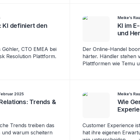
5
Meike’s Rau
 KI definiert den
KI im 
und He
as Göhler, CTO EMEA bei
Der Online-Handel boom
sk Resolution Plattform.
härter. Händler stehen 
Plattformen wie Temu 
Februar 2025
Meike’s Rau
Relations: Trends &
Wie Gen
Experi
che Trends treiben das
Customer Experience ist
 und warum scheitern
hat ihre eigenen Erwart
wie unterscheiden
...