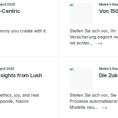
April 2025
Meike’s Rau
-Centric
Von 150
mony you create with it.
Stellen Sie sich vor, Ih
Versicherung beginnt nic
mit echter
...
April 2025
Meike’s Rau
nsights from Lush
Die Zuk
thics, joy, and real
Stellen Sie sich vor, Si
episode, Naomi
Prozesse automatisiere
Modelle neu
...