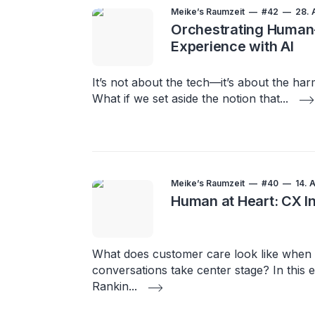
Meike’s Raumzeit
#42
28. 
Orchestrating Human
Experience with AI
It’s not about the tech—it’s about the har
What if we set aside the notion that
...
Meike’s Raumzeit
#40
14. 
Human at Heart: CX I
What does customer care look like when e
conversations take center stage? In this 
Rankin
...