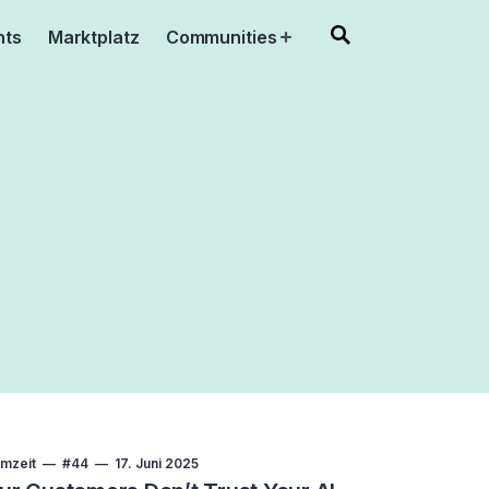
nts
Marktplatz
Communities
Open
menu
mzeit
#44
17. Juni 2025