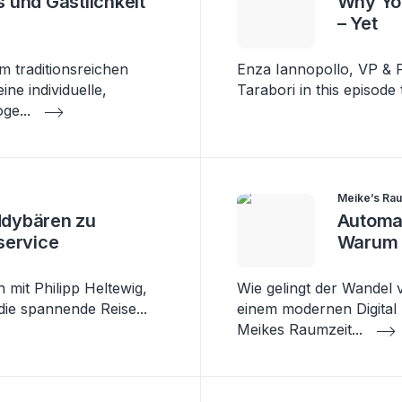
 und Gastlichkeit
Why You
– Yet
em traditionsreichen
Enza Iannopollo, VP & Pr
e individuelle,
Tarabori in this episode 
oge
...
Meike’s Rau
dybären zu
Automat
service
Warum 
 mit Philipp Heltewig,
Wie gelingt der Wandel 
die spannende Reise
...
einem modernen Digital 
Meikes Raumzeit
...