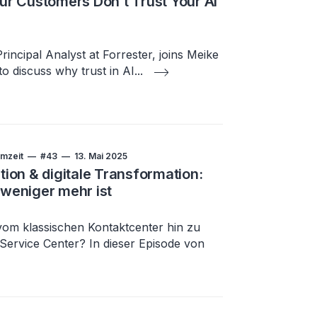
r Customers Don’t Trust Your AI
incipal Analyst at Forrester, joins Meike
to discuss why trust in AI
...
mzeit
#43
13. Mai 2025
ion & digitale Transformation:
weniger mehr ist
vom klassischen Kontaktcenter hin zu
Service Center? In dieser Episode von