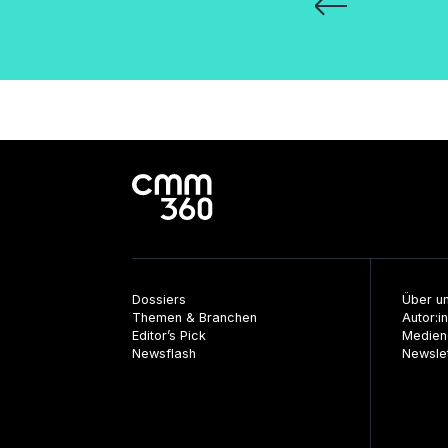
Seitennummeri
der
Beiträge
Dossiers
Über u
Themen & Branchen
Autor:i
Editor’s Pick
Medien
Newsflash
Newsle