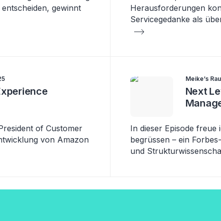
 entscheiden, gewinnt
Herausforderungen konfr
Servicegedanke als übe
25
Meike’s Rau
Experience
Next Le
Manag
President of Customer
In dieser Episode freue
Entwicklung von Amazon
begrüssen – ein Forbes
und Strukturwissenscha