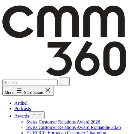
Skip
to
content
Menu
Schliessen
Artikel
Podcasts
Open
Awards
menu
Swiss Customer Relations Award 2026
Swiss Customer Relations Award Romandie 2026
EUROCC European Customer Champion