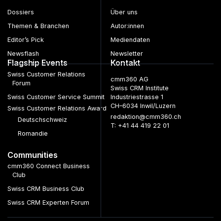
Dossiers
Über uns
Themen & Branchen
Autor:innen
Editor’s Pick
Mediendaten
Newsflash
Newsletter
Flagship Events
Kontakt
Swiss Customer Relations
cmm360 AG
Forum
Swiss CRM Institute
Swiss Customer Service Summit
Industriestrasse 1
CH–6034 Inwil/Luzern
Swiss Customer Relations Award
redaktion@cmm360.ch
Deutschschweiz
T: +41 44 419 22 01
Romandie
Communities
cmm360 Connect Business
Club
Swiss CRM Business Club
Swiss CRM Experten Forum