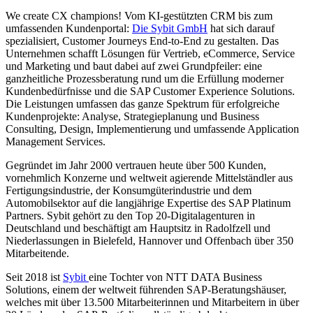
We create CX champions! Vom KI-gestützten CRM bis zum
umfassenden Kundenportal:
Die Sybit GmbH
hat sich darauf
spezialisiert, Customer Journeys End-to-End zu gestalten. Das
Unternehmen schafft Lösungen für Vertrieb, eCommerce, Service
und Marketing und baut dabei auf zwei Grundpfeiler: eine
ganzheitliche Prozessberatung rund um die Erfüllung moderner
Kundenbedürfnisse und die SAP Customer Experience Solutions.
Die Leistungen umfassen das ganze Spektrum für erfolgreiche
Kundenprojekte: Analyse, Strategieplanung und Business
Consulting, Design, Implementierung und umfassende Application
Management Services.
Gegründet im Jahr 2000 vertrauen heute über 500 Kunden,
vornehmlich Konzerne und weltweit agierende Mittelständler aus
Fertigungsindustrie, der Konsumgüterindustrie und dem
Automobilsektor auf die langjährige Expertise des SAP Platinum
Partners. Sybit gehört zu den Top 20-Digitalagenturen in
Deutschland und beschäftigt am Hauptsitz in Radolfzell und
Niederlassungen in Bielefeld, Hannover und Offenbach über 350
Mitarbeitende.
Seit 2018 ist
Sybit
eine Tochter von NTT DATA Business
Solutions, einem der weltweit führenden SAP-Beratungshäuser,
welches mit über 13.500 Mitarbeiterinnen und Mitarbeitern in über