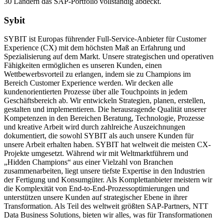
30 Ländern das SAP-Portfolio vollständig abdeckt.
Sybit
SYBIT ist Europas führender Full-Service-Anbieter für Customer
Experience (CX) mit dem höchsten Maß an Erfahrung und
Spezialisierung auf dem Markt. Unsere strategischen und operativen
Fähigkeiten ermöglichen es unseren Kunden, einen
Wettbewerbsvorteil zu erlangen, indem sie zu Champions im
Bereich Customer Experience werden. Wir decken alle
kundenorientierten Prozesse über alle Touchpoints in jedem
Geschäftsbereich ab. Wir entwickeln Strategien, planen, erstellen,
gestalten und implementieren. Die herausragende Qualität unserer
Kompetenzen in den Bereichen Beratung, Technologie, Prozesse
und kreative Arbeit wird durch zahlreiche Auszeichnungen
dokumentiert, die sowohl SYBIT als auch unsere Kunden für
unsere Arbeit erhalten haben. SYBIT hat weltweit die meisten CX-
Projekte umgesetzt. Während wir mit Weltmarktführern und
„Hidden Champions“ aus einer Vielzahl von Branchen
zusammenarbeiten, liegt unsere tiefste Expertise in den Industrien
der Fertigung und Konsumgüter. Als Komplettanbieter meistern wir
die Komplexität von End-to-End-Prozessoptimierungen und
unterstützen unsere Kunden auf strategischer Ebene in ihrer
Transformation. Als Teil des weltweit größten SAP-Partners, NTT
Data Business Solutions, bieten wir alles, was für Transformationen