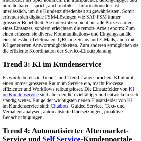
unmittelbarer – sprich, auch mobiler – Informationsfluss ist
unerlässlich, um die Kundenzufriedenheit zu gewährleisten. Somit
erfreuen sich digitale FSM-Lösungen wie SAP FSM immer
grösserer Beliebtheit. Sie unterstützen nicht nur alle Prozessstufen
eines Einsatzes, sondern erleichtern die remote-Arbeit enorm: Zum
einen erfassen sie diverse Kommunikations- und Eingangskanäle,
einschliesslich Telefonaten, QRCode-Scans und E-Mails, auch mit
KI-generierten Antwortmöglichkeiten. Zum anderen ermöglichen sie
die effiziente Koordination der Service-Einsatzplanung.
Trend 3: KI im Kundenservice
Es wurde bereits in Trend 1 und Trend 2 angesprochen: KI nimmt
einen immer grösseren Raum im Service ein, macht Prozesse
effizienter und Workflows reibungsloser. Die Einsatzfelder von
KI
im Kundenservice
sind aber deutlich vielfältiger und entwickeln sich
ständig weiter. Einige der wichtigsten neuen Einsatzfelder von KI
im Kundenservice sind:
Chatbots
, Guided Service, Text- und
Verhaltensanalysen, automatisierte Übersetzungen, proaktive
Benachrichtigungen.
Trend 4: Automatisierter Aftermarket-
Service und
Self Service
-Kundenportale