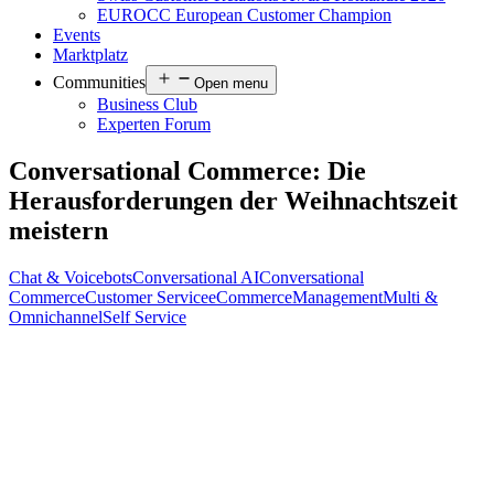
EUROCC European Customer Champion
Events
Marktplatz
Communities
Open menu
Business Club
Experten Forum
Conversational Commerce: Die
Herausforderungen der Weihnachtszeit
meistern
Chat & Voicebots
Conversational AI
Conversational
Commerce
Customer Service
eCommerce
Management
Multi &
Omnichannel
Self Service