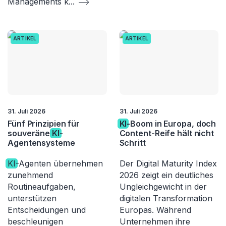
Managements k
...
ARTIKEL
ARTIKEL
31. Juli 2026
31. Juli 2026
Fünf Prinzipien für
KI
-Boom in Europa, doch
souveräne
KI
-
Content-Reife hält nicht
Agentensysteme
Schritt
KI
-Agenten übernehmen
Der Digital Maturity Index
zunehmend
2026 zeigt ein deutliches
Routineaufgaben,
Ungleichgewicht in der
unterstützen
digitalen Transformation
Entscheidungen und
Europas. Während
beschleunigen
Unternehmen ihre