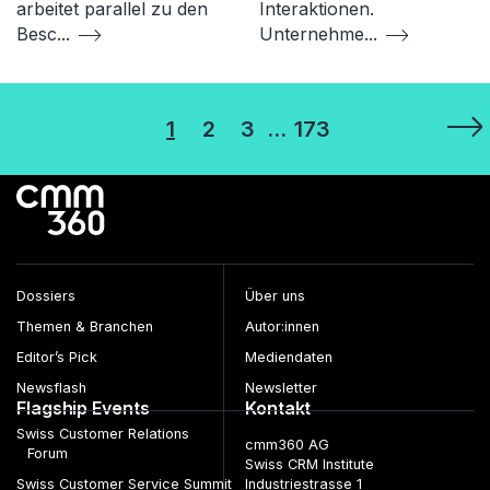
arbeitet parallel zu den
Interaktionen.
Besc
...
Unternehme
...
Seitennummerierung
1
2
3
…
173
der
Beiträge
Dossiers
Über uns
Themen & Branchen
Autor:innen
Editor’s Pick
Mediendaten
Newsflash
Newsletter
Flagship Events
Kontakt
Swiss Customer Relations
cmm360 AG
Forum
Swiss CRM Institute
Swiss Customer Service Summit
Industriestrasse 1