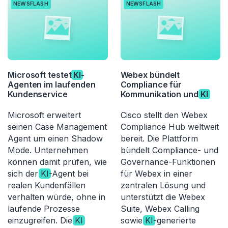
NEWSFLASH
NEWSFLASH
Microsoft testet
KI
-
Webex bündelt
Agenten im laufenden
Compliance für
Kundenservice
Kommunikation und
KI
Microsoft erweitert
Cisco stellt den Webex
seinen Case Management
Compliance Hub weltweit
Agent um einen Shadow
bereit. Die Plattform
Mode. Unternehmen
bündelt Compliance- und
können damit prüfen, wie
Governance-Funktionen
sich der
KI
-Agent bei
für Webex in einer
realen Kundenfällen
zentralen Lösung und
verhalten würde, ohne in
unterstützt die Webex
laufende Prozesse
Suite, Webex Calling
einzugreifen. Die
KI
sowie
KI
-generierte