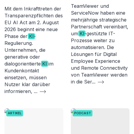
TeamViewer und
Mit dem Inkrafttreten der
ServiceNow haben eine
Transparenzpflichten des
mehrjährige strategische
EU AI Act am 2. August
Partnerschaft vereinbart,
2026 beginnt eine neue
um
KI
-gestützte IT-
Phase der
KI
-
Prozesse weiter zu
Regulierung.
automatisieren. Die
Unternehmen, die
Lösungen für Digital
generative oder
Employee Experience
dialogorientierte
KI
im
und Remote Connectivity
Kundenkontakt
von TeamViewer werden
einsetzen, müssen
in die Ser
...
Nutzer klar darüber
informieren,
...
ARTIKEL
PODCAST