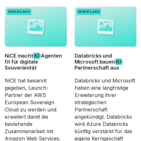
NEWSFLASH
NEWSFLASH
NiCE macht
KI
-Agenten
Databricks und
fit für digitale
Microsoft bauen
KI
-
Souveränität
Partnerschaft aus
NiCE hat bekannt
Databricks und Microsoft
gegeben, Launch-
haben eine langfristige
Partner der AWS
Erweiterung ihrer
European Sovereign
strategischen
Cloud zu werden und
Partnerschaft
erweitert damit die
angekündigt. Databricks
bestehende
wird Azure Databricks
Zusammenarbeit mit
künftig verstärkt für das
Amazon Web Services.
eigene Kerngeschäft