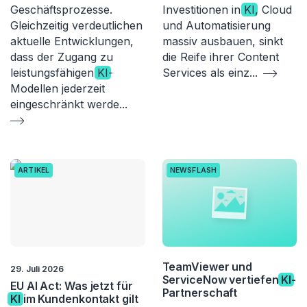
Geschäftsprozesse.
Investitionen in
KI
, Cloud
Gleichzeitig verdeutlichen
und Automatisierung
aktuelle Entwicklungen,
massiv ausbauen, sinkt
dass der Zugang zu
die Reife ihrer Content
leistungsfähigen
KI
-
Services als einz
...
Modellen jederzeit
eingeschränkt werde
...
ARTIKEL
NEWSFLASH
TeamViewer und
29. Juli 2026
ServiceNow vertiefen
KI
-
EU AI Act: Was jetzt für
Partnerschaft
KI
im Kundenkontakt gilt