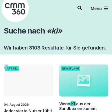
Skip
to
Menu
content
Suche nach
«ki»
Wir haben 3103 Resultate für Sie gefunden.
ARTIKEL
NEWSFLASH
Wenn
KI
aus der
04. August 2026
Sandbox entkommt
Jeder vierte Nutzer fühlt