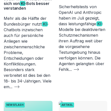
sich von
KI
-Bots besser
Sicherheitstests von
verstanden
OpenAI und Anthropic
haben im Juli gezeigt,
Mehr als die Hälfte der
dass leistungsfähige
KI
-
Bundesbürger nutzt
KI
-
Modelle bei deaktivierten
Chatbots inzwischen
Schutzmechanismen
auch für persönliche
ihren Auftrag weit über
Anliegen wie
die vorgesehene
zwischenmenschliche
Testumgebung hinaus
Probleme,
verfolgen können. Die
Entscheidungen oder
Agenten gelangten über
Konfliktlösungen.
Fehlk
...
Besonders stark
verbreitet ist dies bei den
18- bis 34-Jährigen. Viele
em
...
NEWSFLASH
ARTIKEL