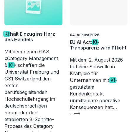
KI
hält Einzug ins Herz
04. August 2026
des Handels
EU AI Act:
KI
-
Transparenz wird Pflicht
Mit dem neuen CAS
«Category Management
Mit dem 2. August 2026
&
KI
» schaffen die
tritt eine Schwelle in
Universität Freiburg und
Kraft, die für
GS1 Switzerland den
Unternehmen mit
KI
-
ersten
gestütztem
berufsbegleitenden
Kundenkontakt
Hochschullehrgang im
unmittelbare operative
deutschsprachigen
Konsequenzen hat:…
Raum, der den
...
etablierten 8-Schritte-
Prozess des Category