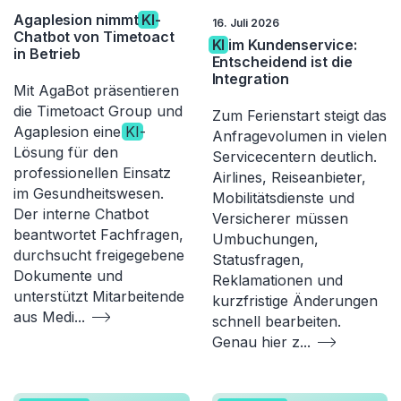
Agaplesion nimmt
KI
-
16. Juli 2026
Chatbot von Timetoact
KI
im Kundenservice:
in Betrieb
Entscheidend ist die
Integration
Mit AgaBot präsentieren
die Timetoact Group und
Zum Ferienstart steigt das
Agaplesion eine
KI
-
Anfragevolumen in vielen
Lösung für den
Servicecentern deutlich.
professionellen Einsatz
Airlines, Reiseanbieter,
im Gesundheitswesen.
Mobilitätsdienste und
Der interne Chatbot
Versicherer müssen
beantwortet Fachfragen,
Umbuchungen,
durchsucht freigegebene
Statusfragen,
Dokumente und
Reklamationen und
unterstützt Mitarbeitende
kurzfristige Änderungen
aus Medi
...
schnell bearbeiten.
Genau hier z
...