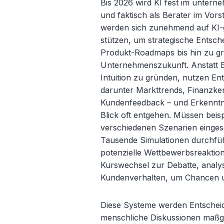
Bis 2026 wird KI fest im unter
und faktisch als Berater im Vor
werden sich zunehmend auf KI-
stützen, um strategische Entsch
Produkt-Roadmaps bis hin zu gr
Unternehmenszukunft. Anstatt E
Intuition zu gründen, nutzen E
darunter Markttrends, Finanzke
Kundenfeedback – und Erkenntn
Blick oft entgehen. M
üssen beis
verschiedenen Szenarien einge
Tausende Simulationen durchfü
potenzielle Wettbewerbsreaktion
Kurswechsel zur Debatte, analys
Kundenverhalten, um Chancen un
Diese Systeme werden Entscheid
menschliche Diskussionen maßge