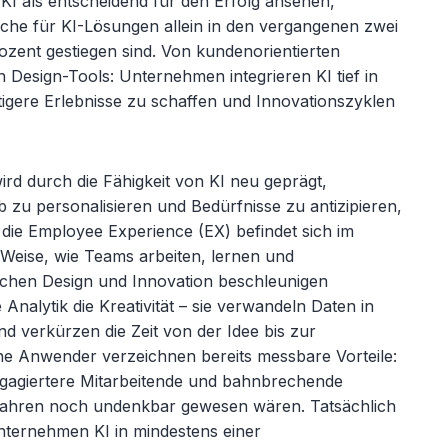
I als entscheidend für den Erfolg ansehen,
he für KI-Lösungen allein in den vergangenen zwei
ent gestiegen sind. Von kundenorientierten
n Design-Tools: Unternehmen integrieren KI tief in
ltigere Erlebnisse zu schaffen und Innovationszyklen
rd durch die Fähigkeit von KI neu geprägt,
 zu personalisieren und Bedürfnisse zu antizipieren,
 die
Employee
Experience (EX) befindet sich im
d Weise, wie Teams arbeiten, lernen und
chen Design und Innovation beschleunigen
 Analytik die Kreativität
– sie verwandeln Daten in
nd verk
ürzen die Zeit von der Idee bis zur
he Anwender verzeichnen bereits messbare Vorteile:
gagiertere Mitarbeitende und bahnbrechende
 Jahren noch undenkbar gewesen wären. Tatsächlich
nternehmen KI in mindestens einer