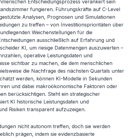
nehmerischen Entscheidungsprozess verankert sein
standszimmer fungieren. Führungskräfte auf C-Level
gestützte Analysen, Prognosen und Simulationen
eidungen zu treffen
– von Investitionspriorit
äten über
undlegenden Weichenstellungen für die
ntscheidungen ausschließlich auf Erfahrung und
ntscheider KI, um riesige Datenmengen auszuwerten
–
nnzahlen, operative Leistungsdaten und
isse sichtbar zu machen, die dem menschlichen
pielsweise die Nachfrage des nächsten Quartals unter
schätzt werden, können KI-Modelle in Sekunden
hren und dabei makroökonomische Faktoren oder
en berücksichtigen. Steht ein strategischer
iert KI historische Leistungsdaten und
d Risiken transparent aufzuzeigen.
ungen nicht autonom treffen, doch sie werden
blich prägen, indem sie evidenzbasierte