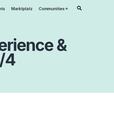
nts
Marktplatz
Communities
Open
menu
erience &
2/4