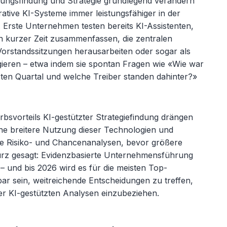
ungsfindung und Strategie grundlegend verändern
rative KI-Systeme immer leistungsfähiger in der
 Erste Unternehmen testen bereits KI-Assistenten,
n kurzer Zeit zusammenfassen, die zentralen
 Vorstandssitzungen herausarbeiten oder sogar als
gieren – etwa indem sie spontan Fragen wie «Wie war
ten Quartal und welche Treiber standen dahinter?»
bsvorteils KI-gest
ützter Strategiefindung drängen
ne breitere Nutzung dieser Technologien und
erte Risiko- und Chancenanalysen, bevor größere
urz gesagt: Evidenzbasierte Unternehmensführung
u
– und bis 2026 wird es f
ür die meisten Top-
ar sein, weitreichende Entscheidungen zu treffen,
er KI-gestützten Analysen einzubeziehen.