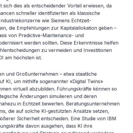
t sich dies als entscheidender Vorteil erwiesen, da
cen schneller identifizierten als klassische
Industriekonzerne wie Siemens Echtzeit-
 ein, die Empfehlungen zur Kapitalallokation geben
–
asis von
Predictive
-Maintenance- und
dernisiert werden sollten. Diese Erkenntnisse helfen
ehlentscheidungen zu vermeiden und Investitionen
OI am höchsten ist.
ngen und Großunternehmen
– etwa staatliche
uf KI, um mithilfe sogenannter «Digital Twins»
men virtuell abzubilden. F
ührungskräfte können so
tegische Änderungen simulieren und deren
nahezu in Echtzeit bewerten. Beratungsunternehmen
s, die auf solche KI-gestützten Ansätze setzen,
rößerer Sicherheit entscheiden. Eine Studie von IBM
ungskräfte davon ausgehen, dass KI ihre