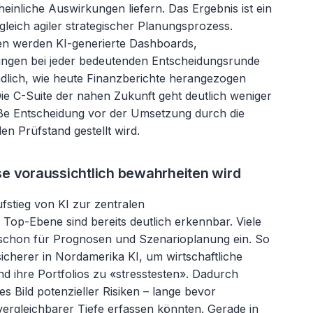
nliche Auswirkungen liefern. Das Ergebnis ist ein
gleich agiler strategischer Planungsprozess.
en werden KI-generierte Dashboards,
ngen bei jeder bedeutenden Entscheidungsrunde
ndlich, wie heute Finanzberichte herangezogen
ie C-Suite der nahen Zukunft geht deutlich weniger
ße Entscheidung vor der Umsetzung durch die
en Prüfstand gestellt wird.
e voraussichtlich bewahrheiten wird
fstieg von KI zur zentralen
Top-Ebene sind bereits deutlich erkennbar. Viele
e schon für Prognosen und
Szenarioplanung
ein. So
cherer in Nordamerika KI, um wirtschaftliche
d ihre Portfolios zu «stresstesten». Dadurch
es Bild potenzieller Risiken
– lange bevor
vergleichbarer Tiefe erfassen k
önnten. Gerade in