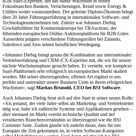
B2B-SaaS-Expertise, um das starke Wachstum in seinen
Fokusbranchen Banken, Versicherungen, Retail sowie Energy &
Utilities weiter voranzutreiben. Der gelernte Diplom-Ökonom bringt
über 20 Jahre Führungserfahrung in internationalen Software- und
Technologieunternehmen mit. Zuletzt war Johannes
Diebig
Geschäftsführer für Kontinentaleuropa bei
TBAuctions
, der
führenden europäischen Online-Auktionsplattform für B2B-Güter.
Ausserdem prägten verschiedene Führungsrollen bei Zalando,
Salesforce und Atos seinen beruflichen Werdegang.
«Johannes
Diebig
bringt genau die Kombination aus internationaler
Vertriebserfahrung und CRM-/CX-Expertise mit, die wir für unsere
nächste Wachstumsphase gesucht haben. Er versteht, wie komplexe
SaaS-Plattformen sehr erfolgreich im europäischen Markt skaliert
werden. Mit seiner überzeugenden, offenen Art ergänzt er uns
perfekt und unterstützt unsere Business Units in ihrem erfolgreichen
Wachstum», sagt
Markus Brunold, CEO bei BSI Software
.
Auch Johannes
Diebig
freut sich auf den Start in seiner neuen Rolle:
«Als jemand, der viele Jahre selbst als Marketing- und Vertriebsleiter
tätig war, habe ich zahlreiche Systeme und Applikationen gesehen
–
aber niemand im Markt vereint technische Qualität und tief
verankertes Branchenverständnis so überzeugend wie die BSI
Customer Suite. Zudem glaube ich zutiefst daran, dass für uns
Europäer die Zeit gekommen ist, in vielen Software-Kategorien