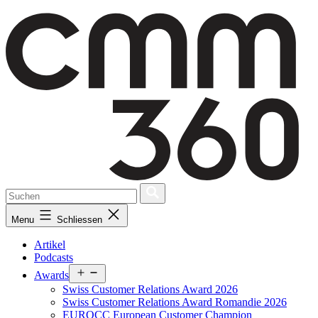
Skip
to
content
Menu
Schliessen
Artikel
Podcasts
Open
Awards
menu
Swiss Customer Relations Award 2026
Swiss Customer Relations Award Romandie 2026
EUROCC European Customer Champion