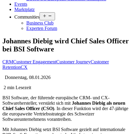
Events
Marktplatz
Open
Communities
menu
Business Club
Experten Forum
Johannes Diebig wird Chief Sales Officer
bei BSI Software
CRM
Customer Engagement
Customer Journey
Customer
Retention
CX
Donnerstag, 08.01.2026
2 min Lesezeit
BSI Software, der führende europäische CRM- und CX-
Softwarehersteller, verstärkt sich mit
Johannes
Diebig
als neuen
Chief Sales Officer (CSO)
. In dieser Funktion wird der 47-jährige
die europaweite Vertriebsstrategie des Schweizer
Softwareunternehmens vorantreiben.
Mit Johannes
Diebig
setzt BSI Software gezielt auf internationale