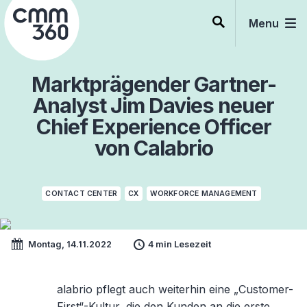
Skip
to
Menu
content
Marktprägender Gartner-
Analyst Jim Davies neuer
Chief Experience Officer
von Calabrio
CONTACT CENTER
CX
WORKFORCE MANAGEMENT
Montag, 14.11.2022
4 min Lesezeit
alabrio pflegt auch weiterhin eine „Customer-
First“-Kultur, die den Kunden an die erste