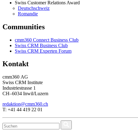
Swiss Customer Relations Award
Deutschschweiz
Romandie
Communities
cmm360 Connect Business Club
Swiss CRM Business Club
Swiss CRM Experten Forum
Kontakt
cmm360 AG
Swiss CRM Institute
Industriestrasse 1
CH–6034 Inwil/Luzern
redaktion@cmm360.ch
T: +41 44 419 22 01