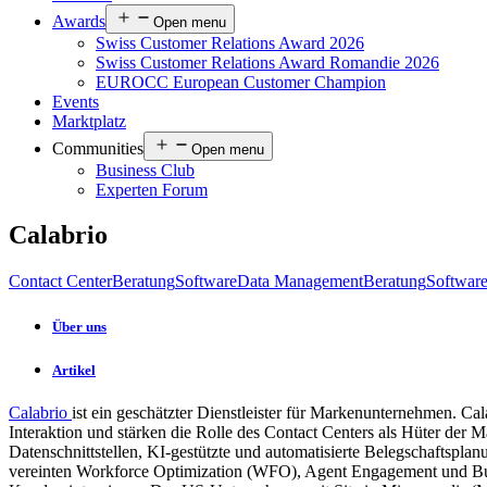
Awards
Open menu
Swiss Customer Relations Award 2026
Swiss Customer Relations Award Romandie 2026
EUROCC European Customer Champion
Events
Marktplatz
Communities
Open menu
Business Club
Experten Forum
Calabrio
Contact Center
Beratung
Software
Data Management
Beratung
Softwar
Über uns
Artikel
Calabrio
ist ein geschätzter Dienstleister für Markenunternehmen. Ca
Interaktion und stärken die Rolle des Contact Centers als Hüter der
Datenschnittstellen, KI-gestützte und automatisierte Belegschaftspla
vereinten Workforce Optimization (WFO), Agent Engagement und Busin