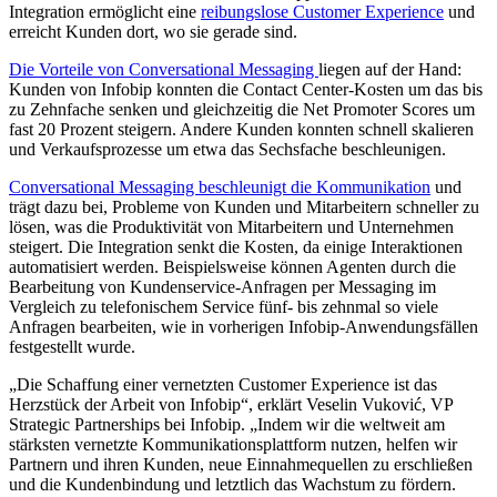
Integration ermöglicht eine
reibungslose Customer Experience
und
erreicht Kunden dort, wo sie gerade sind.
Die Vorteile von Conversational Messaging
liegen auf der Hand:
Kunden von Infobip konnten die Contact Center-Kosten um das bis
zu Zehnfache senken und gleichzeitig die Net Promoter Scores um
fast 20 Prozent steigern. Andere Kunden konnten schnell skalieren
und Verkaufsprozesse um etwa das Sechsfache beschleunigen.
Conversational Messaging beschleunigt die Kommunikation
und
trägt dazu bei, Probleme von Kunden und Mitarbeitern schneller zu
lösen, was die Produktivität von Mitarbeitern und Unternehmen
steigert. Die Integration senkt die Kosten, da einige Interaktionen
automatisiert werden. Beispielsweise können Agenten durch die
Bearbeitung von Kundenservice-Anfragen per Messaging im
Vergleich zu telefonischem Service fünf- bis zehnmal so viele
Anfragen bearbeiten, wie in vorherigen Infobip-Anwendungsfällen
festgestellt wurde.
„Die Schaffung einer vernetzten Customer Experience ist das
Herzstück der Arbeit von Infobip“, erklärt Veselin Vuković, VP
Strategic Partnerships bei Infobip. „Indem wir die weltweit am
stärksten vernetzte Kommunikationsplattform nutzen, helfen wir
Partnern und ihren Kunden, neue Einnahmequellen zu erschließen
und die Kundenbindung und letztlich das Wachstum zu fördern.