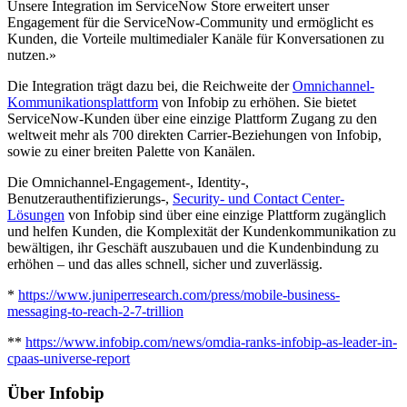
Unsere Integration im ServiceNow Store erweitert unser
Engagement für die ServiceNow-Community und ermöglicht es
Kunden, die Vorteile multimedialer Kanäle für Konversationen zu
nutzen.»
Die Integration trägt dazu bei, die Reichweite der
Omnichannel-
Kommunikationsplattform
von Infobip zu erhöhen. Sie bietet
ServiceNow-Kunden über eine einzige Plattform Zugang zu den
weltweit mehr als 700 direkten Carrier-Beziehungen von Infobip,
sowie zu einer breiten Palette von Kanälen.
Die Omnichannel-Engagement-, Identity-,
Benutzerauthentifizierungs-,
Security- und Contact Center-
Lösungen
von Infobip sind über eine einzige Plattform zugänglich
und helfen Kunden, die Komplexität der Kundenkommunikation zu
bewältigen, ihr Geschäft auszubauen und die Kundenbindung zu
erhöhen – und das alles schnell, sicher und zuverlässig.
*
https://www.juniperresearch.com/press/mobile-business-
messaging-to-reach-2-7-trillion
**
https://www.infobip.com/news/omdia-ranks-infobip-as-leader-in-
cpaas-universe-report
Über Infobip